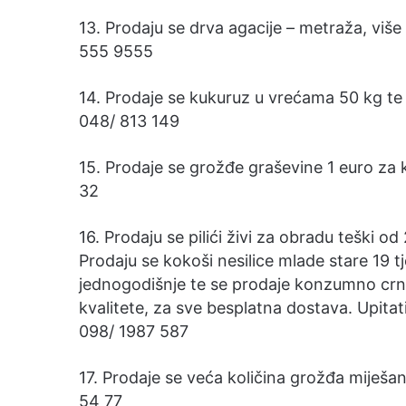
13. Prodaju se drva agacije – metraža, više
555 9555
14. Prodaje se kukuruz u vrećama 50 kg te 
048/ 813 149
15. Prodaje se grožđe graševine 1 euro za 
32
16. Prodaju se pilići živi za obradu teški od 2
Prodaju se kokoši nesilice mlade stare 19 t
jednogodišnje te se prodaje konzumno crn
kvalitete, za sve besplatna dostava. Upitati
098/ 1987 587
17. Prodaje se veća količina grožđa miješan
54 77