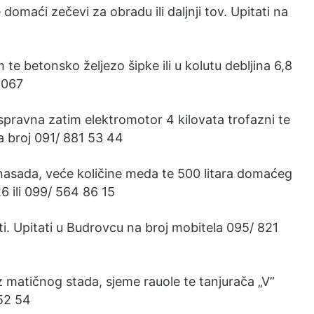
 domaći zečevi za obradu ili daljnji tov. Upitati na
 te betonsko željezo šipke ili u kolutu debljina 6,8
4067
 ispravna zatim elektromotor 4 kilovata trofazni te
na broj 091/ 881 53 44
 nasada, veće količine meda te 500 litara domaćeg
6 ili 099/ 564 86 15
ti. Upitati u Budrovcu na broj mobitela 095/ 821
z matičnog stada, sjeme rauole te tanjurača „V”
 52 54