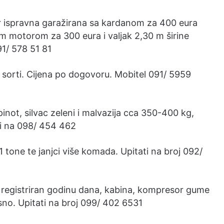
ar ispravna garažirana sa kardanom za 400 eura
nim motorom za 300 eura i valjak 2,30 m širine
91/ 578 51 81
ih sorti. Cijena po dogovoru. Mobitel 091/ 5959
pinot, silvac zeleni i malvazija cca 350-400 kg,
ti na 098/ 454 462
 1 tone te janjci više komada. Upitati na broj 092/
, registriran godinu dana, kabina, kompresor gume
sno. Upitati na broj 099/ 402 6531