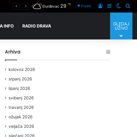
℃
29
Prijaviti se
Sidebar
Switch
Tra
Pratiti
Đurđevac
GLEDAJ
A INFO
RADIO DRAVA
UŽIVO
Arhiva
kolovoz 2026
srpanj 2026
lipanj 2026
svibanj 2026
travanj 2026
ožujak 2026
veljača 2026
siječanj 2026