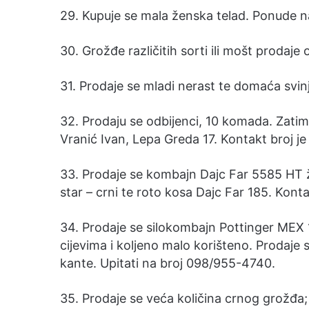
29. Kupuje se mala ženska telad. Ponude n
30. Grožđe različitih sorti ili mošt prodaj
31. Prodaje se mladi nerast te domaća svin
32. Prodaju se odbijenci, 10 komada. Zati
Vranić Ivan, Lepa Greda 17. Kontakt broj j
33. Prodaje se kombajn Dajc Far 5585 HT ži
star – crni te roto kosa Dajc Far 185. Kont
34. Prodaje se silokombajn Pottinger MEX 1
cijevima i koljeno malo korišteno. Prodaje s
kante. Upitati na broj 098/955-4740.
35. Prodaje se veća količina crnog grožđa