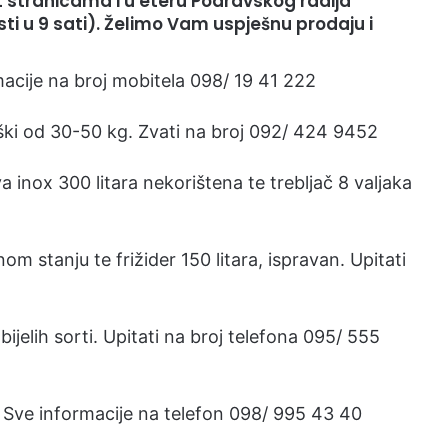
 stranicama i u eteru Podravskog radija
esti u 9 sati). Želimo Vam uspješnu prodaju i
macije na broj mobitela 098/ 19 41 222
 teški od 30-50 kg. Zvati na broj 092/ 424 9452
a inox 300 litara nekorištena te trebljač 8 valjaka
om stanju te frižider 150 litara, ispravan. Upitati
ijelih sorti. Upitati na broj telefona 095/ 555
. Sve informacije na telefon 098/ 995 43 40