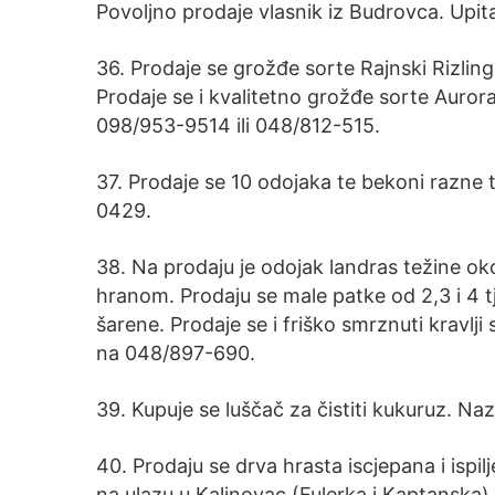
Povoljno prodaje vlasnik iz Budrovca. Upit
36. Prodaje se grožđe sorte Rajnski Rizlin
Prodaje se i kvalitetno grožđe sorte Auror
098/953-9514 ili 048/812-515.
37. Prodaje se 10 odojaka te bekoni razne t
0429.
38. Na prodaju je odojak landras težine o
hranom. Prodaju se male patke od 2,3 i 4 t
šarene. Prodaje se i friško smrznuti kravlji
na 048/897-690.
39. Kupuje se luščač za čistiti kukuruz. Na
40. Prodaju se drva hrasta iscjepana i ispil
na ulazu u Kalinovac (Fulerka i Kaptanska)