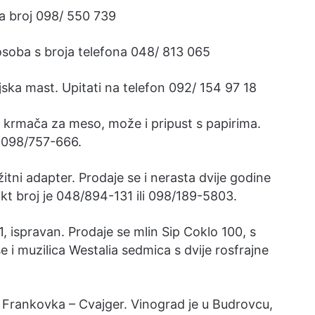
a broj 098/ 550 739
e osoba s broja telefona 048/ 813 065
jska mast. Upitati na telefon 092/ 154 97 18
m krmača za meso, može i pripust s papirima.
e 098/757-666.
tni adapter. Prodaje se i nerasta dvije godine
akt broj je 048/894-131 ili 098/189-5803.
, ispravan. Prodaje se mlin Sip Coklo 100, s
e i muzilica Westalia sedmica s dvije rosfrajne
; Frankovka – Cvajger. Vinograd je u Budrovcu,