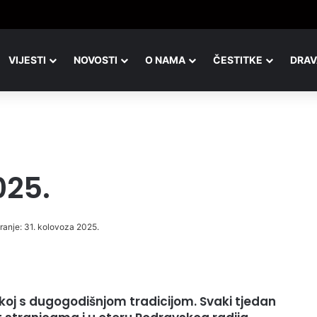
rava, isti pogled, a potpuno drugačija slika
VIJESTI
NOVOSTI
O NAMA
ČESTITKE
DRAV
025.
iranje: 31. kolovoza 2025.
tskoj s dugogodišnjom tradicijom. Svaki tjedan