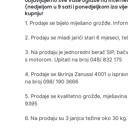
objavljujemo sve Vaše oglase na Internet
e
(nedjeljom u 9 sati i ponedjeljkom iza vij
m
kupnju!
a
1. Prodaje se bijelo miješano grožđe. Infor
i
l
2. Prodaju se mladi jarići stari 6 mjeseci,
3. Na prodaju je jednoredni berač SIP, bačv
s motorom. Upitati na broj 048/ 832 175
4. Prodaje se škrinja Zanussi 4001 u ispravn
na broj 098/ 190 3666
5. Prodaje se kvalitetno grožđe, mješavina b
9395
6. Na prodaju su 3 janjca težine oko 30 kg