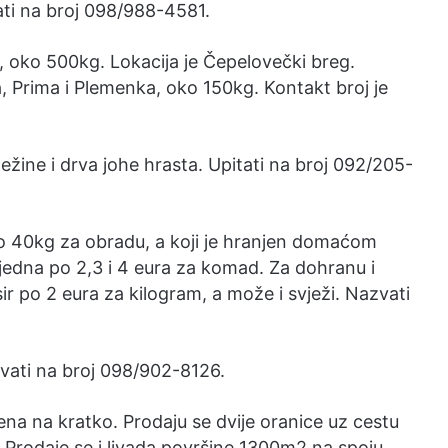
ati na broj 098/988-4581.
g, oko 500kg. Lokacija je Čepelovečki breg.
a, Prima i Plemenka, oko 150kg. Kontakt broj je
ežine i drva johe hrasta. Upitati na broj 092/205-
ko 40kg za obradu, a koji je hranjen domaćom
jedna po 2,3 i 4 eura za komad. Za dohranu i
 sir po 2 eura za kilogram, a može i svježi. Nazvati
zvati na broj 098/902-8126.
jena na kratko. Prodaju se dvije oranice uz cestu
. Prodaje se i livada površine 1300m2 na spoju