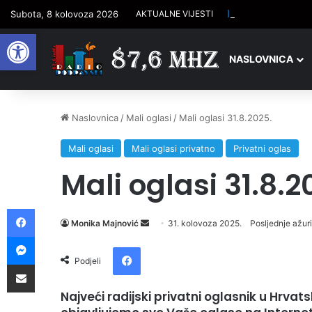
Isti datum, ista D
Subota, 8 kolovoza 2026
AKTUALNE VIJESTI
Open toolbar
NASLOVNICA
Naslovnica
/
Mali oglasi
/
Mali oglasi 31.8.2025.
Mali oglasi
Mali oglasi privatno
Privatni oglas
Mali oglasi 31.8.2
Facebook
Monika Majnović
S
31. kolovoza 2025.
Posljednje ažur
Messenger
e
Facebook
n
Podjeli
Podijelite putem e-pošte
d
a
Najveći radijski privatni oglasnik u Hrva
n