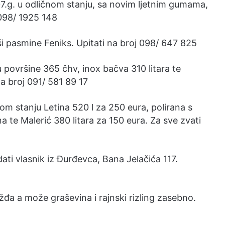
07.g. u odličnom stanju, sa novim ljetnim gumama,
 098/ 1925 148
i pasmine Feniks. Upitati na broj 098/ 647 825
 površine 365 čhv, inox bačva 310 litara te
na broj 091/ 581 89 17
om stanju Letina 520 l za 250 eura, polirana s
a te Malerić 380 litara za 150 eura. Za sve zvati
ati vlasnik iz Đurđevca, Bana Jelačića 117.
žđa a može graševina i rajnski rizling zasebno.