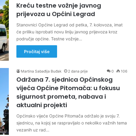
Kreću testne vožnje javnog
prijevoza u Općini Legrad
Stanovnici Općine Legrad od petka, 7. kolovoza, imat
će priliku isprobati novu liniju javnog prijevoza kroz
područje općine. Testne vožnje…
Pročitaj više
Martina Sabađija Buđak
2 dana prije
0
106
Održana 7. sjednica Općinskog
vijeća Općine Pitomača: u fokusu
sigurnost prometa, nabava i
aktualni projekti
Općinsko vijeće Općine Pitomača održalo je svoju 7.
sjednicu, na kojoj se raspravljalo o nekoliko važnih tema
vezanih uz rad…