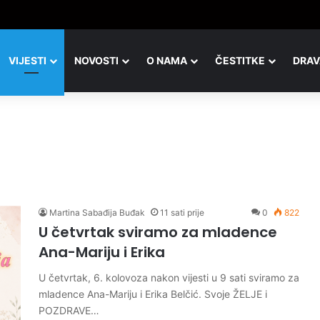
VIJESTI
NOVOSTI
O NAMA
ČESTITKE
DRAV
Martina Sabađija Buđak
11 sati prije
0
822
U četvrtak sviramo za mladence
Ana-Mariju i Erika
U četvrtak, 6. kolovoza nakon vijesti u 9 sati sviramo za
mladence Ana-Mariju i Erika Belčić. Svoje ŽELJE i
POZDRAVE…