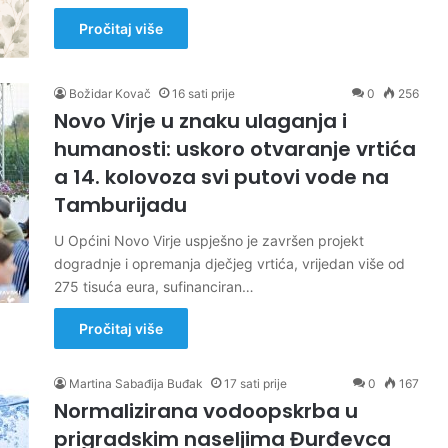
Pročitaj više
Božidar Kovač
16 sati prije
0
256
Novo Virje u znaku ulaganja i
humanosti: uskoro otvaranje vrtića
a 14. kolovoza svi putovi vode na
Tamburijadu
U Općini Novo Virje uspješno je završen projekt
dogradnje i opremanja dječjeg vrtića, vrijedan više od
275 tisuća eura, sufinanciran…
Pročitaj više
Martina Sabađija Buđak
17 sati prije
0
167
Normalizirana vodoopskrba u
prigradskim naseljima Đurđevca