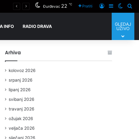
℃
22
Novo Virje u znaku ulaganja i humanosti: uskoro otvaranje vrtića a 14. kolovoza svi putovi vode na Tamburijadu
Prijaviti se
Sidebar
Switch
Tra
Pratiti
Đurđevac
GLEDAJ
A INFO
RADIO DRAVA
UŽIVO
Arhiva
kolovoz 2026
srpanj 2026
lipanj 2026
svibanj 2026
travanj 2026
ožujak 2026
veljača 2026
siječanj 2026