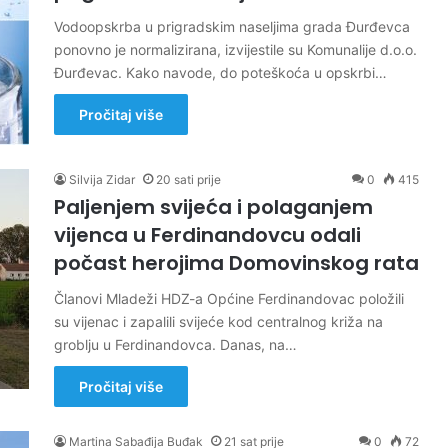
Vodoopskrba u prigradskim naseljima grada Đurđevca
ponovno je normalizirana, izvijestile su Komunalije d.o.o.
Đurđevac. Kako navode, do poteškoća u opskrbi…
Pročitaj više
Silvija Zidar
20 sati prije
0
415
Paljenjem svijeća i polaganjem
vijenca u Ferdinandovcu odali
počast herojima Domovinskog rata
Članovi Mladeži HDZ-a Općine Ferdinandovac položili
su vijenac i zapalili svijeće kod centralnog križa na
groblju u Ferdinandovca. Danas, na…
Pročitaj više
Martina Sabađija Buđak
21 sat prije
0
72