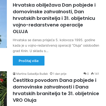
Hrvatska obilježava Dan pobjede i
domovinske zahvalnosti, Dan
hrvatskih branitelja i 31. obljetnicu
vojno-redarstvene operacije
OLUJA
Hrvatska se danas prisjeća 5. kolovoza 1995. godine
kada je u vojno-redarstvenoj operaciji “Oluja” oslobođen
grad Knin. U skladu s…
Pročitaj više
Martina Sabađija Buđak
1 dan prije
0
141
Čestitka povodom Dana pobjede i
domovinske zahvalnosti i Dana
hrvatskih branitelja te 31. obljetnice
VRO Oluja