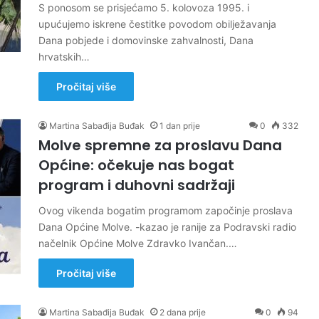
S ponosom se prisjećamo 5. kolovoza 1995. i
upućujemo iskrene čestitke povodom obilježavanja
Dana pobjede i domovinske zahvalnosti, Dana
hrvatskih…
Pročitaj više
Martina Sabađija Buđak
1 dan prije
0
332
Molve spremne za proslavu Dana
Općine: očekuje nas bogat
program i duhovni sadržaji
Ovog vikenda bogatim programom započinje proslava
Dana Općine Molve. -kazao je ranije za Podravski radio
načelnik Općine Molve Zdravko Ivančan.…
Pročitaj više
Martina Sabađija Buđak
2 dana prije
0
94