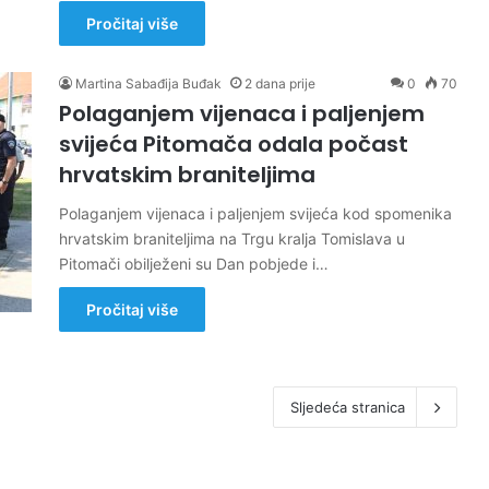
Pročitaj više
Martina Sabađija Buđak
2 dana prije
0
70
Polaganjem vijenaca i paljenjem
svijeća Pitomača odala počast
hrvatskim braniteljima
Polaganjem vijenaca i paljenjem svijeća kod spomenika
hrvatskim braniteljima na Trgu kralja Tomislava u
Pitomači obilježeni su Dan pobjede i…
Pročitaj više
Sljedeća stranica