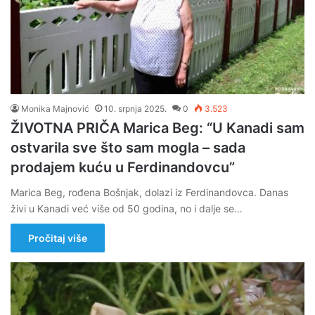
Monika Majnović
10. srpnja 2025.
0
3.523
ŽIVOTNA PRIČA Marica Beg: “U Kanadi sam
ostvarila sve što sam mogla – sada
prodajem kuću u Ferdinandovcu”
Marica Beg, rođena Bošnjak, dolazi iz Ferdinandovca. Danas
živi u Kanadi već više od 50 godina, no i dalje se…
Pročitaj više