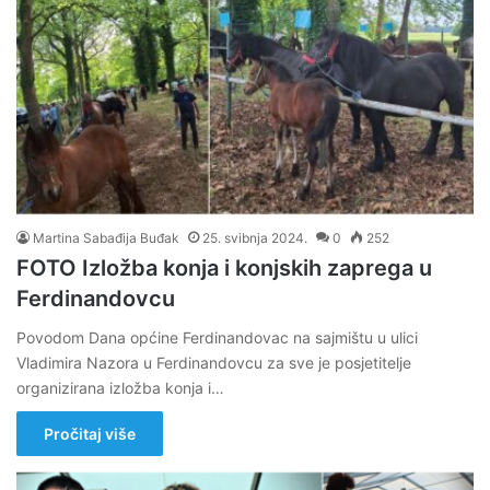
Martina Sabađija Buđak
25. svibnja 2024.
0
252
FOTO Izložba konja i konjskih zaprega u
Ferdinandovcu
Povodom Dana općine Ferdinandovac na sajmištu u ulici
Vladimira Nazora u Ferdinandovcu za sve je posjetitelje
organizirana izložba konja i…
Pročitaj više