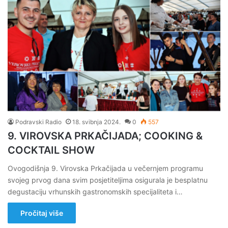
Podravski Radio
18. svibnja 2024.
0
557
9. VIROVSKA PRKAČIJADA; COOKING &
COCKTAIL SHOW
Ovogodišnja 9. Virovska Prkačijada u večernjem programu
svojeg prvog dana svim posjetiteljima osigurala je besplatnu
degustaciju vrhunskih gastronomskih specijaliteta i…
Pročitaj više