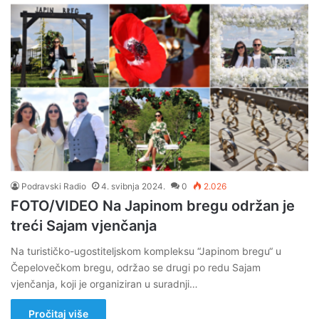
Podravski Radio
4. svibnja 2024.
0
2.026
FOTO/VIDEO Na Japinom bregu održan je
treći Sajam vjenčanja
Na turističko-ugostiteljskom kompleksu “Japinom bregu“ u
Čepelovečkom bregu, održao se drugi po redu Sajam
vjenčanja, koji je organiziran u suradnji…
Pročitaj više