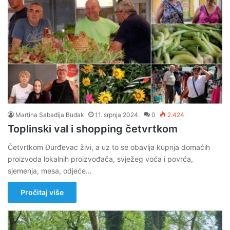
Martina Sabađija Buđak
11. srpnja 2024.
0
2.424
Toplinski val i shopping četvrtkom
Četvrtkom Đurđevac živi, a uz to se obavlja kupnja domaćih
proizvoda lokalnih proizvođača, svježeg voća i povrća,
sjemenja, mesa, odjeće…
Pročitaj više