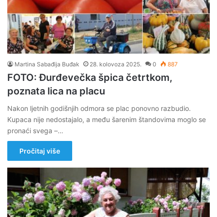
Martina Sabađija Buđak
28. kolovoza 2025.
0
887
FOTO: Đurđevečka špica četrtkom,
poznata lica na placu
Nakon ljetnih godišnjih odmora se plac ponovno razbudio.
Kupaca nije nedostajalo, a među šarenim štandovima moglo se
pronaći svega –…
Pročitaj više