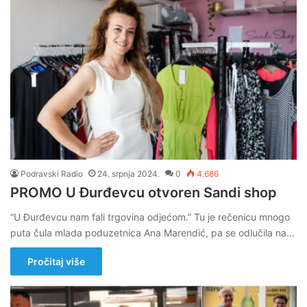
Podravski Radio
24. srpnja 2024.
0
4.686
PROMO U Đurđevcu otvoren Sandi shop
“U Đurđevcu nam fali trgovina odjećom.” Tu je rečenicu mnogo
puta čula mlada poduzetnica Ana Marendić, pa se odlučila na…
Pročitaj više