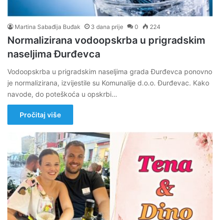
Martina Sabađija Buđak
3 dana prije
0
224
Normalizirana vodoopskrba u prigradskim
naseljima Đurđevca
Vodoopskrba u prigradskim naseljima grada Đurđevca ponovno
je normalizirana, izvijestile su Komunalije d.o.o. Đurđevac. Kako
navode, do poteškoća u opskrbi…
Pročitaj više