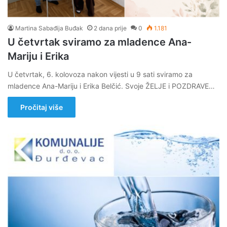
Martina Sabađija Buđak
2 dana prije
0
1.181
U četvrtak sviramo za mladence Ana-
Mariju i Erika
U četvrtak, 6. kolovoza nakon vijesti u 9 sati sviramo za
mladence Ana-Mariju i Erika Belčić. Svoje ŽELJE i POZDRAVE…
Pročitaj više