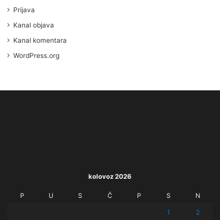
Prijava
Kanal objava
Kanal komentara
WordPress.org
kolovoz 2026
P
U
S
Č
P
S
N
1
2