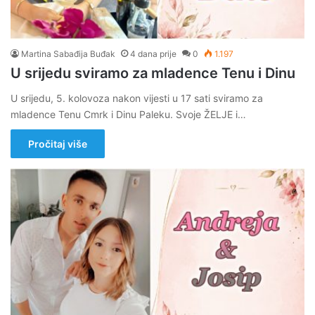
Martina Sabađija Buđak
4 dana prije
0
1.197
U srijedu sviramo za mladence Tenu i Dinu
U srijedu, 5. kolovoza nakon vijesti u 17 sati sviramo za
mladence Tenu Cmrk i Dinu Paleku. Svoje ŽELJE i…
Pročitaj više