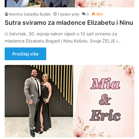
Martina Sabađija Buđak
1 tjedan prije
0
684
Sutra sviramo za mladence Elizabetu i Ninu
U četvrtak, 30. srpnja nakon vijesti u 10 sati sviramo za
mladence Elizabetu Bogadi i Ninu Košutu. Svoje ŽELJE i…
Pročitaj više