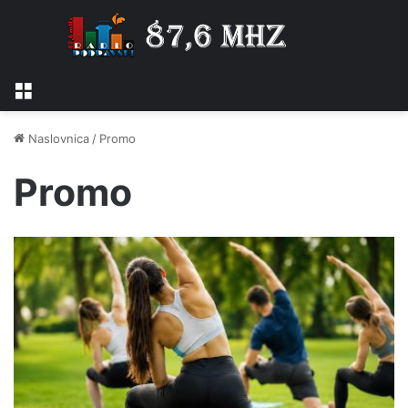
Izbornik
Naslovnica
/
Promo
Promo