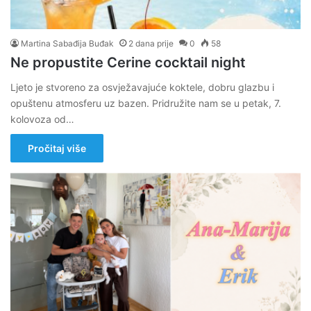
Martina Sabađija Buđak
2 dana prije
0
58
Ne propustite Cerine cocktail night
Ljeto je stvoreno za osvježavajuće koktele, dobru glazbu i
opuštenu atmosferu uz bazen. Pridružite nam se u petak, 7.
kolovoza od…
Pročitaj više