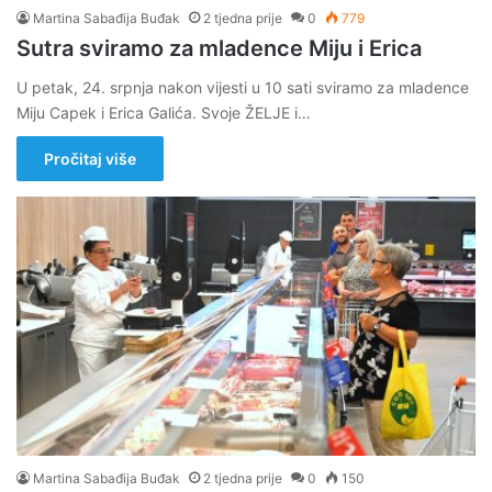
Martina Sabađija Buđak
2 tjedna prije
0
779
Sutra sviramo za mladence Miju i Erica
U petak, 24. srpnja nakon vijesti u 10 sati sviramo za mladence
Miju Capek i Erica Galića. Svoje ŽELJE i…
Pročitaj više
Martina Sabađija Buđak
2 tjedna prije
0
150