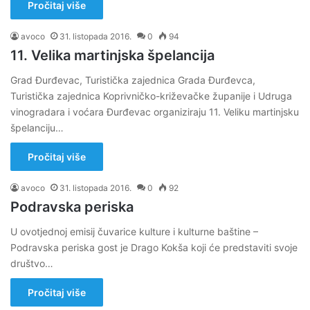
Pročitaj više
avoco
31. listopada 2016.
0
94
11. Velika martinjska špelancija
Grad Đurđevac, Turistička zajednica Grada Đurđevca,
Turistička zajednica Koprivničko-križevačke županije i Udruga
vinogradara i voćara Đurđevac organiziraju 11. Veliku martinjsku
špelanciju…
Pročitaj više
avoco
31. listopada 2016.
0
92
Podravska periska
U ovotjednoj emisij čuvarice kulture i kulturne baštine –
Podravska periska gost je Drago Kokša koji će predstaviti svoje
društvo…
Pročitaj više