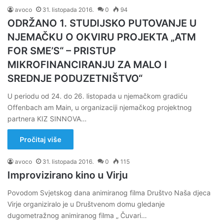
avoco
31. listopada 2016.
0
94
ODRŽANO 1. STUDIJSKO PUTOVANJE U
NJEMAČKU O OKVIRU PROJEKTA „ATM
FOR SME’S“ – PRISTUP
MIKROFINANCIRANJU ZA MALO I
SREDNJE PODUZETNIŠTVO“
U periodu od 24. do 26. listopada u njemačkom gradiću
Offenbach am Main, u organizaciji njemačkog projektnog
partnera KIZ SINNOVA…
Pročitaj više
avoco
31. listopada 2016.
0
115
Improvizirano kino u Virju
Povodom Svjetskog dana animiranog filma Društvo Naša djeca
Virje organiziralo je u Društvenom domu gledanje
dugometražnog animiranog filma „ Čuvari…