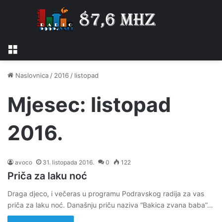
Izbornik
Naslovnica
/
2016
/
listopad
Mjesec:
listopad
2016.
avoco
31. listopada 2016.
0
122
Priča za laku noć
Draga djeco, i večeras u programu Podravskog radija za vas
priča za laku noć. Današnju priču naziva “Bakica zvana baba”…