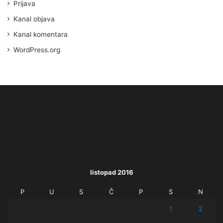
Prijava
Kanal objava
Kanal komentara
WordPress.org
listopad 2016
P
U
S
Č
P
S
N
1
2