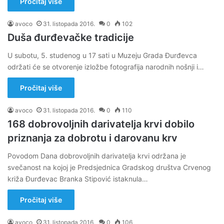
Pročitaj više
avoco
31. listopada 2016.
0
102
Duša đurđevačke tradicije
U subotu, 5. studenog u 17 sati u Muzeju Grada Đurđevca
održati će se otvorenje izložbe fotografija narodnih nošnji i…
Pročitaj više
avoco
31. listopada 2016.
0
110
168 dobrovoljnih darivatelja krvi dobilo
priznanja za dobrotu i darovanu krv
Povodom Dana dobrovoljnih darivatelja krvi održana je
svečanost na kojoj je Predsjednica Gradskog društva Crvenog
križa Đurđevac Branka Stipović istaknula…
Pročitaj više
avoco
31. listopada 2016.
0
106