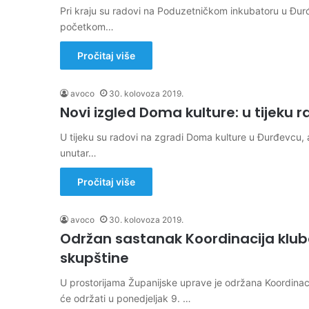
Pri kraju su radovi na Poduzetničkom inkubatoru u Đur
početkom…
Pročitaj više
avoco
30. kolovoza 2019.
Novi izgled Doma kulture: u tijeku 
U tijeku su radovi na zgradi Doma kulture u Đurđevcu, 
unutar…
Pročitaj više
avoco
30. kolovoza 2019.
Održan sastanak Koordinacija klubo
skupštine
U prostorijama Županijske uprave je održana Koordinaci
će održati u ponedjeljak 9. …