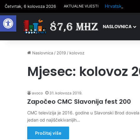
Četvrtak, 6 kolovoza 2026
AKTUALNE VIJESTI
Open toolbar
NASLOVNICA
Naslovnica
/
2019
/
kolovoz
Mjesec:
kolovoz 2
avoco
31. kolovoza 2019.
Započeo CMC Slavonija fest 200
CMC televizija je 2016. godine u Slavonski Brod dovela
jedan od najiščekivanijih…
Pročitaj više