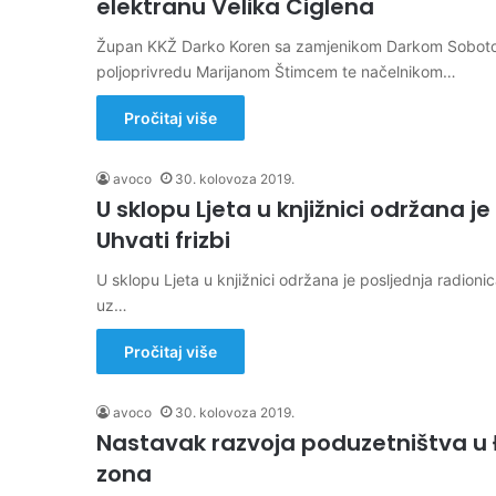
elektranu Velika Ciglena
Župan KKŽ Darko Koren sa zamjenikom Darkom Sobotom 
poljoprivredu Marijanom Štimcem te načelnikom…
Pročitaj više
avoco
30. kolovoza 2019.
U sklopu Ljeta u knjižnici održana 
Uhvati frizbi
U sklopu Ljeta u knjižnici održana je posljednja radionic
uz…
Pročitaj više
avoco
30. kolovoza 2019.
Nastavak razvoja poduzetništva u 
zona