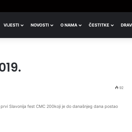
VIJESTI
NOVOSTI
O NAMA
ČESTITKE
DRAV
019.
92
 prvi Slavonija fest CMC 200koji je do današnjeg dana postao