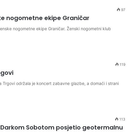
97
ske nogometne ekipe Graničar
 Ženske nogometne ekipe Graničar. Ženski nogometni klub
119
agovi
 Trgovi održala je koncert zabavne glazbe, a domaći i strani
113
 Darkom Sobotom posjetio geotermalnu