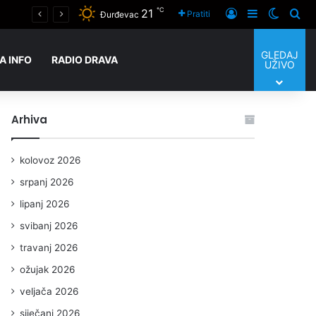
℃
21
Hrvatska obilježava Dan pobjede i domovinske zahvalnosti, Dan hrvatskih branitelja i 31. obljetnicu vojno-redarstvene operacije OLUJA
Prijaviti se
Sidebar
Switch
Tra
Pratiti
Đurđevac
GLEDAJ
A INFO
RADIO DRAVA
UŽIVO
Arhiva
kolovoz 2026
srpanj 2026
lipanj 2026
svibanj 2026
travanj 2026
ožujak 2026
veljača 2026
siječanj 2026