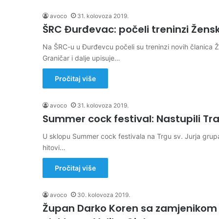
avoco
31. kolovoza 2019.
ŠRC Đurđevac: počeli treninzi Žen
Na ŠRC-u u Đurđevcu počeli su treninzi novih članica
Graničar i dalje upisuje…
Pročitaj više
avoco
31. kolovoza 2019.
Summer cock festival: Nastupili Tr
U sklopu Summer cock festivala na Trgu sv. Jurja grupa
hitovi…
Pročitaj više
avoco
30. kolovoza 2019.
Župan Darko Koren sa zamjenikom