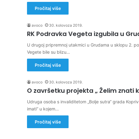
Pročitaj više
avoco
30. kolovoza 2019.
RK Podravka Vegeta izgubila u Gr
U drugoj pripremnoj utakmici u Grudama u sklopu 2. p
Vegete bile su blizu…
Pročitaj više
avoco
30. kolovoza 2019.
O završetku projekta „ Želim znati k
Udruga osoba s invaliditetom „Bolje sutra“ grada Kopriv
imati“ u kojem…
Pročitaj više