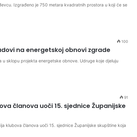
đevcu. Izgrađeno je 750 metara kvadratnih prostora u koji će se
100
radovi na energetskoj obnovi zgrade
a u sklopu projekta energetske obnove. Udruge koje djeluju
91
va članova uoči 15. sjednice Županijske
ja klubova članova uoči 15. sjednice Županijske skupštine koja