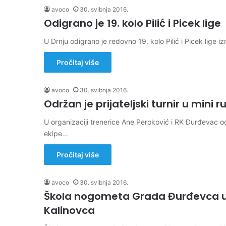
avoco
30. svibnja 2016.
Odigrano je 19. kolo Pilić i Picek lige
U Drnju odigrano je redovno 19. kolo Pilić i Picek lig
Pročitaj više
avoco
30. svibnja 2016.
Održan je prijateljski turnir u mini
U organizaciji trenerice Ane Peroković i RK Đurđevac odr
ekipe…
Pročitaj više
avoco
30. svibnja 2016.
Škola nogometa Grada Đurđevca upi
Kalinovca