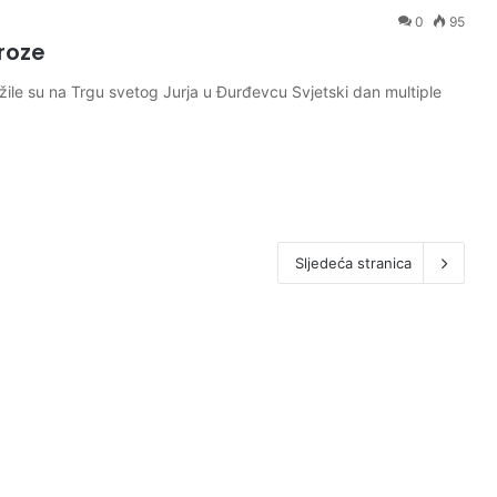
0
95
eroze
ežile su na Trgu svetog Jurja u Đurđevcu Svjetski dan multiple
Sljedeća stranica