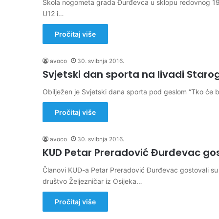
Škola nogometa grada Đurđevca u sklopu redovnog 19. k
U12 i…
Pročitaj više
avoco
30. svibnja 2016.
Svjetski dan sporta na livadi Star
Obilježen je Svjetski dana sporta pod geslom “Tko će br
Pročitaj više
avoco
30. svibnja 2016.
KUD Petar Preradović Đurđevac gos
Članovi KUD-a Petar Preradović Đurđevac gostovali su 
društvo Željezničar iz Osijeka…
Pročitaj više