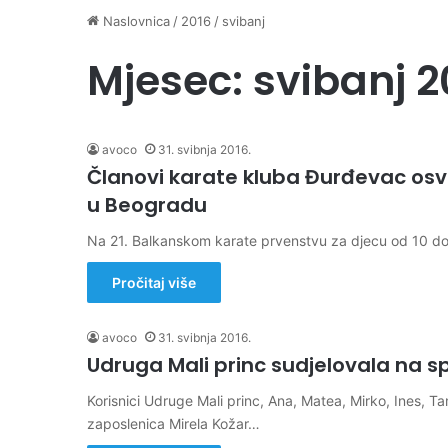
Naslovnica
/
2016
/
svibanj
Mjesec:
svibanj 2
avoco
31. svibnja 2016.
Članovi karate kluba Đurđevac osv
u Beogradu
Na 21. Balkanskom karate prvenstvu za djecu od 10 do
Pročitaj više
avoco
31. svibnja 2016.
Udruga Mali princ sudjelovala na 
Korisnici Udruge Mali princ, Ana, Matea, Mirko, Ines, T
zaposlenica Mirela Kožar…