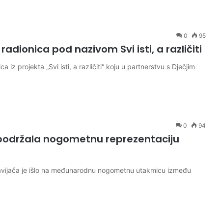
0
95
dionica pod nazivom Svi isti, a različiti
z projekta „Svi isti, a različiti“ koju u partnerstvu s Dječjim
0
94
održala nogometnu reprezentaciju
avijača je išlo na međunarodnu nogometnu utakmicu između