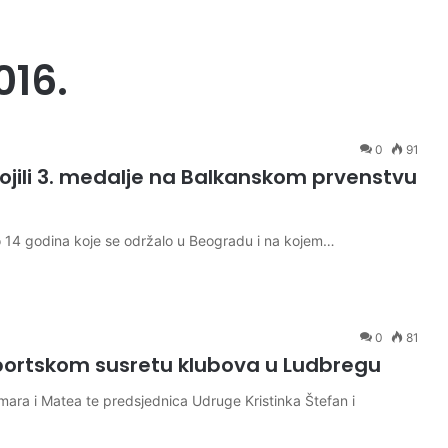
016.
0
91
ojili 3. medalje na Balkanskom prvenstvu
 14 godina koje se održalo u Beogradu i na kojem…
0
81
sportskom susretu klubova u Ludbregu
amara i Matea te predsjednica Udruge Kristinka Štefan i