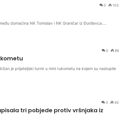
0
103
e između domaćina NK Tomislav i NK Graničar iz Đurđevca.…
0
89
 rukometu
žan je prijateljski turnir u mini rukometu na kojem su nastupile
0
93
sala tri pobjede protiv vršnjaka iz