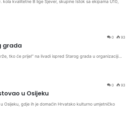
ola kvalitetne B lige Sjever, skupine Istok sa ekipama U10,
0
93
og grada
že, tko će prije!” na livadi ispred Starog grada u organizaciji…
0
93
tovao u Osijeku
u Osijeku, gdje ih je domaćin Hrvatsko kulturno umjetničko