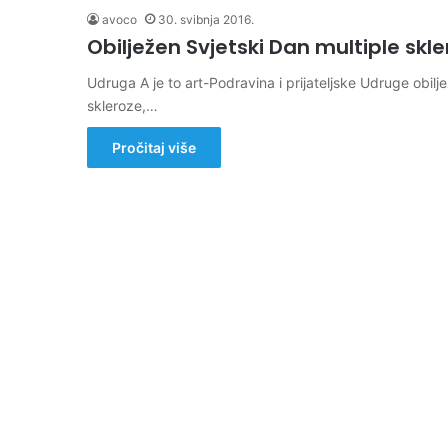
avoco
30. svibnja 2016.
Obilježen Svjetski Dan multiple skl
Udruga A je to art-Podravina i prijateljske Udruge obilj
skleroze,…
Pročitaj više