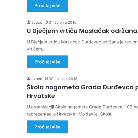
Pročitaj više
avoco
31. svibnja 2016.
U Dječjem vrtiću Maslačak održana ra
U Dječjem vrtiću Maslačak Đurđevac održana je radionica i
vrtićem…
Pročitaj više
avoco
30. svibnja 2016.
Škola nogometa Grada Đurđevca p
Hrvatske
U organizaciji Škole nogometa Grada Đurđevca, 103 n
reprezentacija Hrvatske i Moldavije. Škola…
Pročitaj više