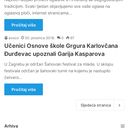
tradicijom. Svaki tjedan objavljujemo sve vaše oglase na
oglasnoj ploči, internet stranicama…
Pročitaj više
avoco
30. prosinca 2018.
0
97
Učenici Osnove škole Grgura Karlovčana
Đurđevac upoznali Garija Kasparova
U Zagrebu je održan Šahovski festival za mlade. U sklopu
festivala održan je šahovski turnir na kojemu je nastupilo
četvero…
Pročitaj više
Sljedeća stranica
Arhiva