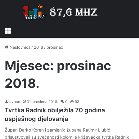
Izbornik
Naslovnica
/
2018
/
prosinac
Mjesec:
prosinac
2018.
avoco
31. prosinca 2018.
0
93
Tvrtka Radnik obilježila 70 godina
uspješnog djelovanja
Župan Darko Koren i zamjenik župana Ratimir Ljubić
prisustvovali su svečanosti kojom je križevačka tvrtka Radnik