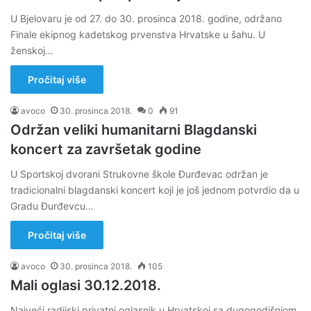
U Bjelovaru je od 27. do 30. prosinca 2018. godine, održano
Finale ekipnog kadetskog prvenstva Hrvatske u šahu. U
ženskoj…
Pročitaj više
avoco
30. prosinca 2018.
0
91
Održan veliki humanitarni Blagdanski
koncert za završetak godine
U Sportskoj dvorani Strukovne škole Đurđevac održan je
tradicionalni blagdanski koncert koji je još jednom potvrdio da u
Gradu Đurđevcu…
Pročitaj više
avoco
30. prosinca 2018.
105
Mali oglasi 30.12.2018.
Najveći radijski privatni oglasnik u Hrvatskoj sa dugogodišnjom