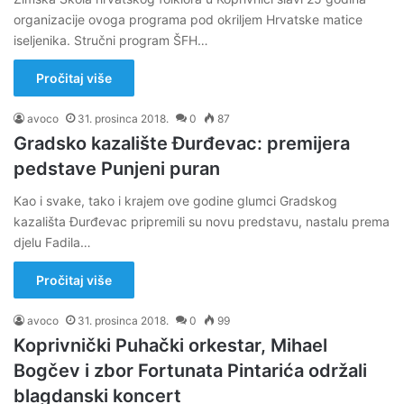
organizacije ovoga programa pod okriljem Hrvatske matice
iseljenika. Stručni program ŠFH…
Pročitaj više
avoco
31. prosinca 2018.
0
87
Gradsko kazalište Đurđevac: premijera
pedstave Punjeni puran
Kao i svake, tako i krajem ove godine glumci Gradskog
kazališta Đurđevac pripremili su novu predstavu, nastalu prema
djelu Fadila…
Pročitaj više
avoco
31. prosinca 2018.
0
99
Koprivnički Puhački orkestar, Mihael
Bogčev i zbor Fortunata Pintarića održali
blagdanski koncert