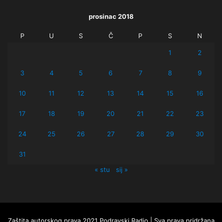
prosinac 2018
P
U
S
Č
P
S
N
1
2
3
4
5
6
7
8
9
10
11
12
13
14
15
16
17
18
19
20
21
22
23
24
25
26
27
28
29
30
31
« stu
sij »
Zaštita autorskog prava 2021 Podravski Radio | Sva prava pridržana