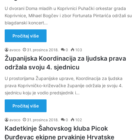
U dvorani Doma mladih u Koprivnici Puhački orkestar grada
Koprivnice, Mihael Bogčev i zbor Fortunata Pintarića održali su
blagdanski koncert…
Pročitaj više
avoco
31. prosinca 2018.
0
103
Županijska Koordinacija za ljudska prava
održala svoju 4. sjednicu
U prostorijama Županijske uprave, Koordinacija za ljudska
prava Koprivničko-križevačke županije održala je svoju 4.
sjednicu koju je vodio predsjednik i…
Pročitaj više
avoco
31. prosinca 2018.
0
102
Kadetkinje Šahovskog kluba Picok
Đurđevac ekipne prvakinje Hrvatske