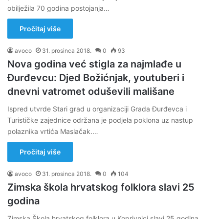
obilježila 70 godina postojanja…
Pročitaj više
avoco
31. prosinca 2018.
0
93
Nova godina već stigla za najmlađe u
Đurđevcu: Djed Božićnjak, youtuberi i
dnevni vatromet oduševili mališane
Ispred utvrde Stari grad u organizaciji Grada Đurđevca i
Turističke zajednice održana je podjela poklona uz nastup
polaznika vrtića Maslačak.…
Pročitaj više
avoco
31. prosinca 2018.
0
104
Zimska škola hrvatskog folklora slavi 25
godina
Zimska Škola hrvatskog folklora u Koprivnici slavi 25 godina