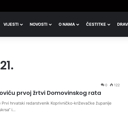
ta u kolovozu ponovno na đurđevačkom području
VIJESTI
NOVOSTI
O NAMA
ČESTITKE
DRAV
21.
0
122
oviću prvoj žrtvi Domovinskog rata
e Prvi hrvatski redarstvenik Koprivničko-križevačke županije
skrsa“ i…