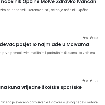
o načelnik Općine Molve Zdravko Ivančan
zira na pandemiju koronavirusa”, rekao je načelnik Općine
0
113
rđevac posjetilo najmlađe u Molvama
eta prve pomoći svim matičnim i područnim školama te vrtićima
0
108
juna kuna vrijedne školske sportske
iličeno je svečano potpisivanje Ugovora o javnoj nabavi radova