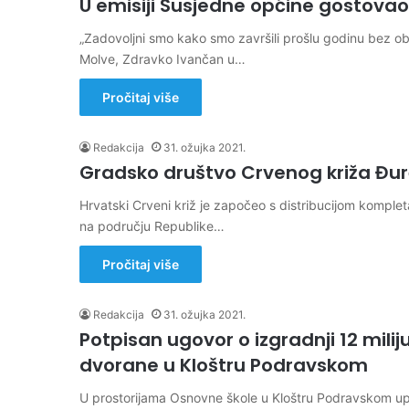
U emisiji Susjedne općine gostova
„Zadovoljni smo kako smo završili prošlu godinu bez ob
Molve, Zdravko Ivančan u…
Pročitaj više
Redakcija
31. ožujka 2021.
Gradsko društvo Crvenog križa Đu
Hrvatski Crveni križ je započeo s distribucijom kompl
na području Republike…
Pročitaj više
Redakcija
31. ožujka 2021.
Potpisan ugovor o izgradnji 12 mili
dvorane u Kloštru Podravskom
U prostorijama Osnovne škole u Kloštru Podravskom upr