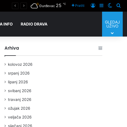
℃
25
Prijaviti se
Sidebar
Switch
Tra
Pratiti
Đurđevac
GLEDAJ
A INFO
RADIO DRAVA
UŽIVO
Arhiva
kolovoz 2026
srpanj 2026
lipanj 2026
svibanj 2026
travanj 2026
ožujak 2026
veljača 2026
siječanj 2026