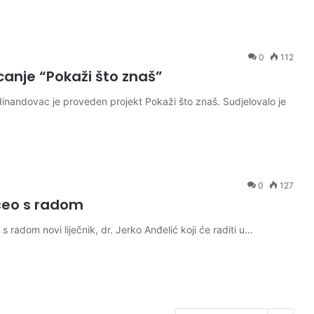
0
112
anje “Pokaži što znaš”
dinandovac je proveden projekt Pokaži što znaš. Sudjelovalo je
0
127
očeo s radom
radom novi liječnik, dr. Jerko Anđelić koji će raditi u…