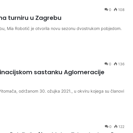
0
108
na turniru u Zagrebu
rebu, Mia Robotić je otvorila novu sezonu dvostrukom pobjedom.
0
136
dinacijskom sastanku Aglomeracije
itomača, održanom 30. ožujka 2021., u okviru kojega su članovi
0
122