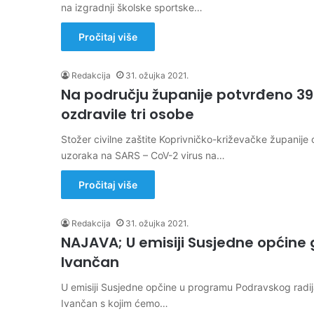
na izgradnji školske sportske…
Pročitaj više
Redakcija
31. ožujka 2021.
Na području županije potvrđeno 39 
ozdravile tri osobe
Stožer civilne zaštite Koprivničko-križevačke županije o
uzoraka na SARS – CoV-2 virus na…
Pročitaj više
Redakcija
31. ožujka 2021.
NAJAVA; U emisiji Susjedne općine 
Ivančan
U emisiji Susjedne opčine u programu Podravskog radij
Ivančan s kojim ćemo…