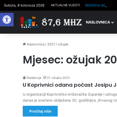
Mobilna ambulan
Subota, 8 kolovoza 2026
AKTUALNE VIJESTI
Open toolbar
NASLOVNICA
Naslovnica
/
2021
/
ožujak
Mjesec:
ožujak 20
Redakcija
31. ožujka 2021.
U Koprivnici odana počast Josipu J
U organizaciji Koprivničko-križevačke županije i udrug
danas je svečano obilježena 30. godišnjica „Krvavog U
Pročitaj više