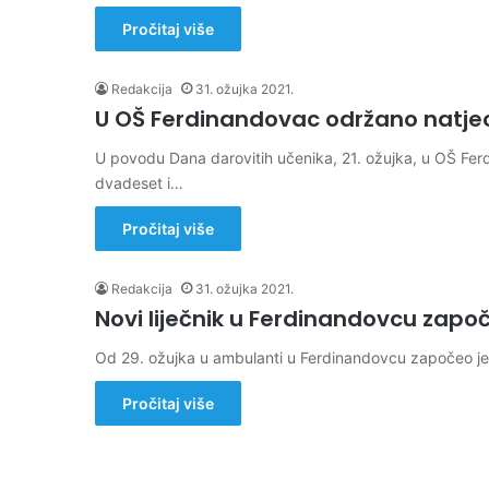
Pročitaj više
Redakcija
31. ožujka 2021.
U OŠ Ferdinandovac održano natjec
U povodu Dana darovitih učenika, 21. ožujka, u OŠ Fer
dvadeset i…
Pročitaj više
Redakcija
31. ožujka 2021.
Novi liječnik u Ferdinandovcu zap
Od 29. ožujka u ambulanti u Ferdinandovcu započeo je s 
Pročitaj više