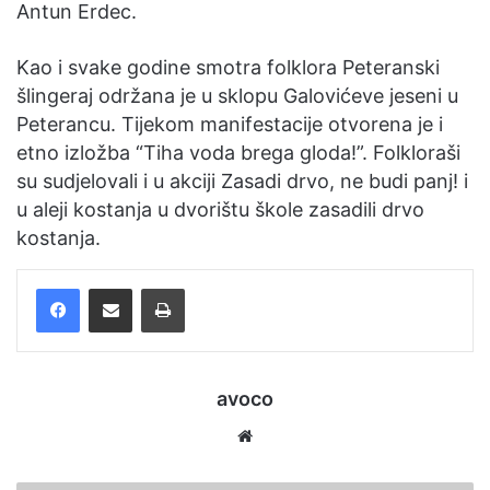
Antun Erdec.
Kao i svake godine smotra folklora Peteranski
šlingeraj održana je u sklopu Galovićeve jeseni u
Peterancu. Tijekom manifestacije otvorena je i
etno izložba “Tiha voda brega gloda!”. Folkloraši
su sudjelovali i u akciji Zasadi drvo, ne budi panj! i
u aleji kostanja u dvorištu škole zasadili drvo
kostanja.
Facebook
Podijelite putem e-pošte
Ispis
avoco
Website