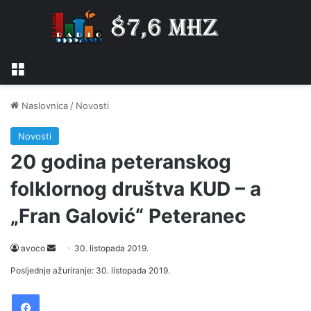
Izbornik
Naslovnica
/
Novosti
Novosti
20 godina peteranskog
folklornog društva KUD – a
„Fran Galović“ Peteranec
Send
avoco
30. listopada 2019.
an
Posljednje ažuriranje: 30. listopada 2019.
email
Facebook