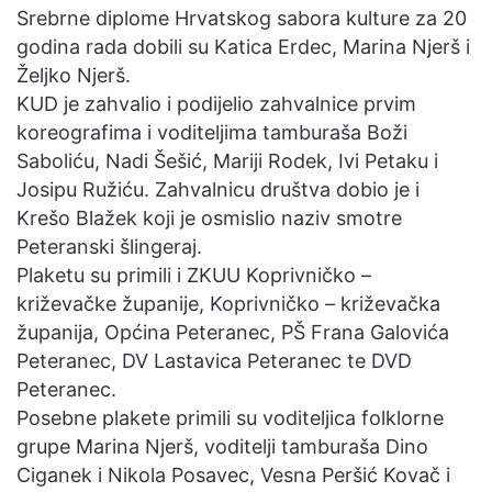
Srebrne diplome Hrvatskog sabora kulture za 20
godina rada dobili su Katica Erdec, Marina Njerš i
Željko Njerš.
KUD je zahvalio i podijelio zahvalnice prvim
koreografima i voditeljima tamburaša Boži
Saboliću, Nadi Šešić, Mariji Rodek, Ivi Petaku i
Josipu Ružiću. Zahvalnicu društva dobio je i
Krešo Blažek koji je osmislio naziv smotre
Peteranski šlingeraj.
Plaketu su primili i ZKUU Koprivničko –
križevačke županije, Koprivničko – križevačka
županija, Općina Peteranec, PŠ Frana Galovića
Peteranec, DV Lastavica Peteranec te DVD
Peteranec.
Posebne plakete primili su voditeljica folklorne
grupe Marina Njerš, voditelji tamburaša Dino
Ciganek i Nikola Posavec, Vesna Peršić Kovač i