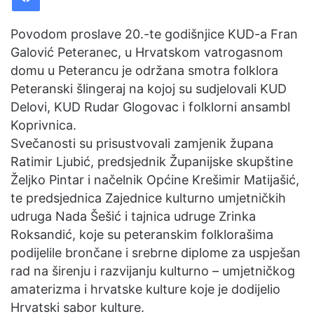
Povodom proslave 20.-te godišnjice KUD-a Fran
Galović Peteranec, u Hrvatskom vatrogasnom
domu u Peterancu je održana smotra folklora
Peteranski šlingeraj na kojoj su sudjelovali KUD
Delovi, KUD Rudar Glogovac i folklorni ansambl
Koprivnica.
Svečanosti su prisustvovali zamjenik župana
Ratimir Ljubić, predsjednik Županijske skupštine
Željko Pintar i načelnik Općine Krešimir Matijašić,
te predsjednica Zajednice kulturno umjetničkih
udruga Nada Šešić i tajnica udruge Zrinka
Roksandić, koje su peteranskim folklorašima
podijelile brončane i srebrne diplome za uspješan
rad na širenju i razvijanju kulturno – umjetničkog
amaterizma i hrvatske kulture koje je dodijelio
Hrvatski sabor kulture.