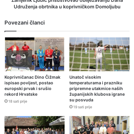
Zamjenik Ljubić prisustvovao obilježavanju Dana
Udruženja obrtnika u koprivničkom Domoljubu
Povezani članci
Koprivničanac Dino Čižmak
Unatoč visokim
ispisao povijest, postao
temperaturama i prazniku
europski prvak i srušio
pripremne utakmice naših
rekord Hrvatske
županijskih klubova igrane
su posvuda
18 sati prije
19 sati prije