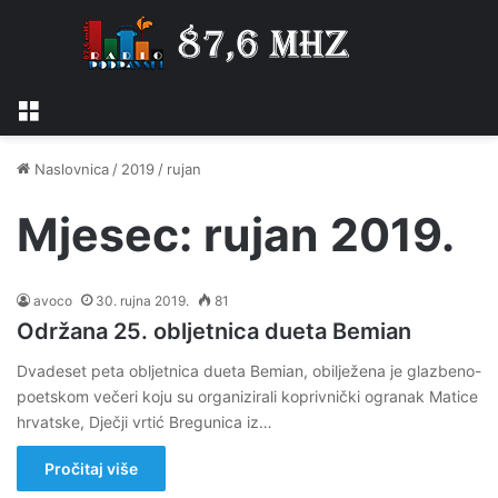
Izbornik
Naslovnica
/
2019
/
rujan
Mjesec:
rujan 2019.
avoco
30. rujna 2019.
81
Održana 25. obljetnica dueta Bemian
Dvadeset peta obljetnica dueta Bemian, obilježena je glazbeno-
poetskom večeri koju su organizirali koprivnički ogranak Matice
hrvatske, Dječji vrtić Bregunica iz…
Pročitaj više