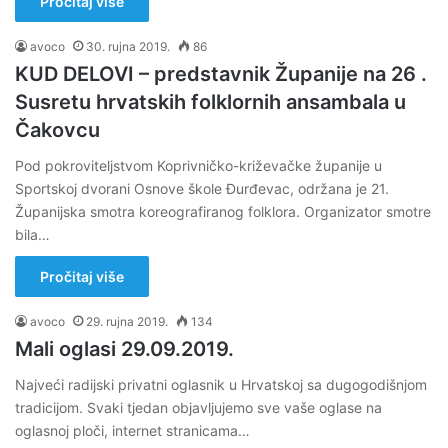
Pročitaj više
avoco
30. rujna 2019.
86
KUD DELOVI – predstavnik Županije na 26 .
Susretu hrvatskih folklornih ansambala u
Čakovcu
Pod pokroviteljstvom Koprivničko-križevačke županije u
Sportskoj dvorani Osnove škole Đurđevac, održana je 21.
Županijska smotra koreografiranog folklora. Organizator smotre
bila…
Pročitaj više
avoco
29. rujna 2019.
134
Mali oglasi 29.09.2019.
Najveći radijski privatni oglasnik u Hrvatskoj sa dugogodišnjom
tradicijom. Svaki tjedan objavljujemo sve vaše oglase na
oglasnoj ploči, internet stranicama…