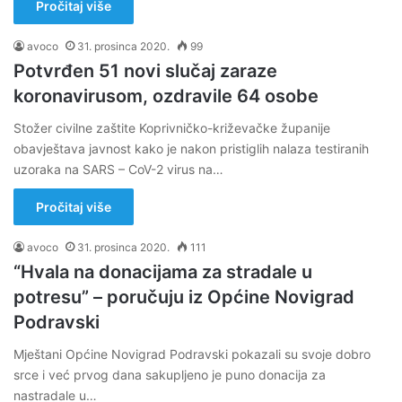
Pročitaj više
avoco
31. prosinca 2020.
99
Potvrđen 51 novi slučaj zaraze
koronavirusom, ozdravile 64 osobe
Stožer civilne zaštite Koprivničko-križevačke županije
obavještava javnost kako je nakon pristiglih nalaza testiranih
uzoraka na SARS – CoV-2 virus na…
Pročitaj više
avoco
31. prosinca 2020.
111
“Hvala na donacijama za stradale u
potresu” – poručuju iz Općine Novigrad
Podravski
Mještani Općine Novigrad Podravski pokazali su svoje dobro
srce i već prvog dana sakupljeno je puno donacija za
nastradale u…