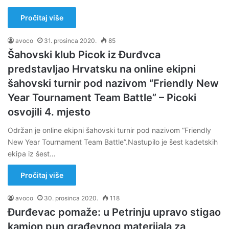
Pročitaj više
avoco
31. prosinca 2020.
85
Šahovski klub Picok iz Đurđvca
predstavljao Hrvatsku na online ekipni
šahovski turnir pod nazivom “Friendly New
Year Tournament Team Battle” – Picoki
osvojili 4. mjesto
Održan je online ekipni šahovski turnir pod nazivom “Friendly
New Year Tournament Team Battle”.Nastupilo je šest kadetskih
ekipa iz šest…
Pročitaj više
avoco
30. prosinca 2020.
118
Đurđevac pomaže: u Petrinju upravo stigao
kamion pun građevnog materijala za