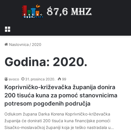
Izbornik
Naslovnica
/
2020
Godina:
2020.
avoco
31. prosinca 2020.
99
Koprivničko-križevačka županija donira
200 tisuća kuna za pomoć stanovnicima
potresom pogođenih područja
Odlukom župana Darka Korena Koprivničko-križevačka
županija će donirati 200 tisuća kuna financijske pomoći
Sisačko-moslavačkoj županiji koja je teško nastradala u…