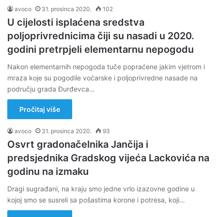
avoco
31. prosinca 2020.
102
U cijelosti isplaćena sredstva
poljoprivrednicima čiji su nasadi u 2020.
godini pretrpjeli elementarnu nepogodu
Nakon elementarnih nepogoda tuče popraćene jakim vjetrom i
mraza koje su pogodile voćarske i poljoprivredne nasade na
području grada Đurđevca…
Pročitaj više
avoco
31. prosinca 2020.
93
Osvrt gradonačelnika Jančija i
predsjednika Gradskog vijeća Lackovića na
godinu na izmaku
Dragi sugrađani, na kraju smo jedne vrlo izazovne godine u
kojoj smo se susreli sa pošastima korone i potresa, koji…