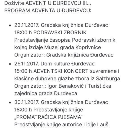
Doživite ADVENT U ĐURĐEVCU !!!…
m
PROGRAM ADVENTA U ĐURĐEVCU:
a
i
23.11.2017. Gradska knjižnica Đurđevac
l
18:00 h PODRAVSKI ZBORNIK
Predstavljanje časopisa Podravski zbornik
kojeg izdaje Muzej grada Koprivnice
Organizator: Gradska knjižnica Đurđevac
26.11.2017. Dom kulture Đurđevac
15:00 h ADVENTSKI KONCERT suvremene i
klasične duhovne glazbe zbora iz Salzburga
Organizatori: Igor Benaković i Turistička
zajednica grada Đurđevca
30.11.2017. Gradska knjižnica Đurđevac
18:00 h Predstavljanje knjige
„PROMATRAČICA PJESAMA“
Predstvljanje knjige autorice Lidije Lauš