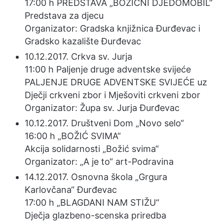
17:00 h PREDSTAVA „BOŽIĆNI DJEDOMOBIL“
Predstava za djecu
Organizator: Gradska knjižnica Đurđevac i
Gradsko kazalište Đurđevac
10.12.2017. Crkva sv. Jurja
11:00 h Paljenje druge adventske svijeće
PALJENJE DRUGE ADVENTSKE SVIJEĆE uz
Dječji crkveni zbor i Mješoviti crkveni zbor
Organizator: Župa sv. Jurja Đurđevac
10.12.2017. Društveni Dom „Novo selo“
16:00 h „BOŽIĆ SVIMA“
Akcija solidarnosti „Božić svima“
Organizator: „A je to“ art-Podravina
14.12.2017. Osnovna škola „Grgura
Karlovčana“ Đurđevac
17:00 h „BLAGDANI NAM STIŽU“
Dječja glazbeno-scenska priredba