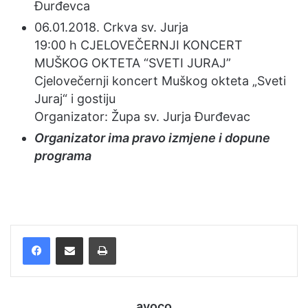
Đurđevca
06.01.2018. Crkva sv. Jurja
19:00 h CJELOVEČERNJI KONCERT
MUŠKOG OKTETA “SVETI JURAJ”
Cjelovečernji koncert Muškog okteta „Sveti
Juraj“ i gostiju
Organizator: Župa sv. Jurja Đurđevac
Organizator ima pravo izmjene i dopune
programa
Facebook
Podijelite putem e-pošte
Ispis
avoco