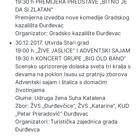
19:30 h PREMIJERA PREDSTAVE „BITNO JE
DA SI ZLATAN“
Premijerna izvedba nove komedije Gradskog
kazališta Đurđevac
Organizator: Gradsko kazalište Đurđevac
30.12.2017. Utvrda Stari grad
19:00 h „ŽIVE JASLICE“ I ADVENTSKI SAJAM
19:30 h KONCERT GRUPE „BIG OLD BAND“
Scensko uprizorenje dolaska sveta tri kralja s
devama na poklon Isusu uz pratnju zborova
Adventski sajam i štalica s domaćim
životinjama
Glume: Udruga žena Suha Katalena
Zbor: ŽVS „Đurđevčice“, ŽVS „Katarine“, KUD
„Petar Preradović“ Đurđevac
Organizatori: Turistička zajednica grada
Đurđevca