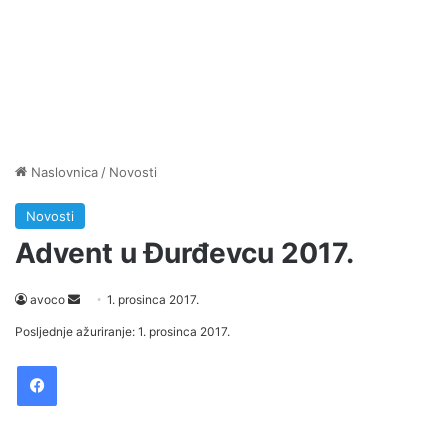
Naslovnica
/
Novosti
Novosti
Advent u Đurđevcu 2017.
avoco
S
1. prosinca 2017.
e
Posljednje ažuriranje: 1. prosinca 2017.
n
Facebook
d
a
n
e