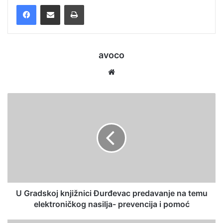
Facebook
Podijelite putem e-pošte
Ispis
avoco
We
bsi
te
U Gradskoj knjižnici Đurđevac predavanje na temu
elektroničkog nasilja- prevencija i pomoć