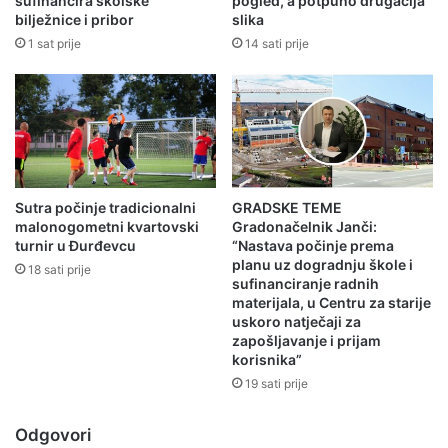
sufinancira školske
pogled, a potpuno drugačija
bilježnice i pribor
slika
1 sat prije
14 sati prije
Sutra počinje tradicionalni
GRADSKE TEME
malonogometni kvartovski
Gradonačelnik Janči:
turnir u Đurđevcu
“Nastava počinje prema
planu uz dogradnju škole i
18 sati prije
sufinanciranje radnih
materijala, u Centru za starije
uskoro natječaji za
zapošljavanje i prijam
korisnika”
19 sati prije
Odgovori