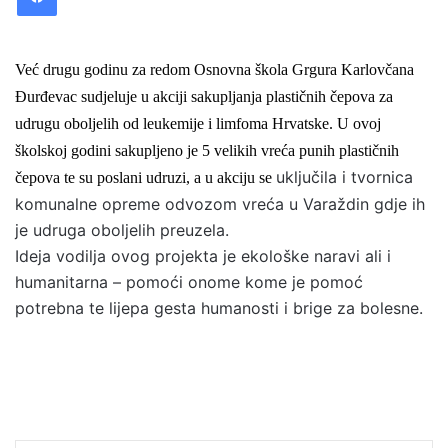
a
n
e
Već drugu godinu za redom
Osnovna
škola
Grgura Karlovčana
m
Đurđevac
sudjeluje u akciji sakupljanja plastičnih čepova za
a
udrugu oboljelih od leukemije i limfoma Hrvatske. U ovoj
i
školskoj godini sakupljeno je 5 velikih vreća punih plastičnih
l
uključila i tvornica
čepova te su poslani udruzi,
a u akciju se
komunalne opreme odvozom vreća u Varaždin gdje ih
je udruga oboljelih preuzela.
Ideja vodilja ovog projekta je ekološke naravi ali i
humanitarna – pomoći onome kome je pomoć
potrebna te lijepa gesta humanosti i brige za bolesne.