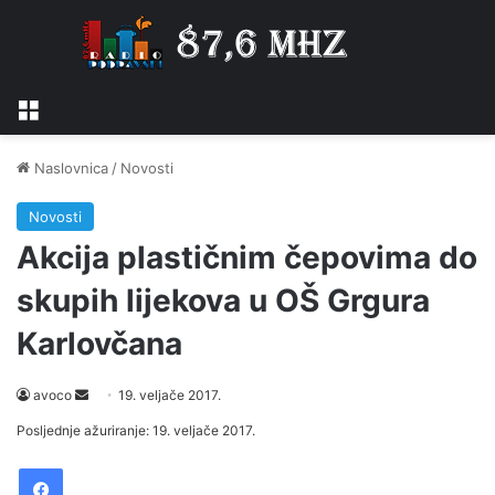
Izbornik
Naslovnica
/
Novosti
Novosti
Akcija plastičnim čepovima do
skupih lijekova u OŠ Grgura
Karlovčana
avoco
S
19. veljače 2017.
e
Posljednje ažuriranje: 19. veljače 2017.
n
Facebook
d