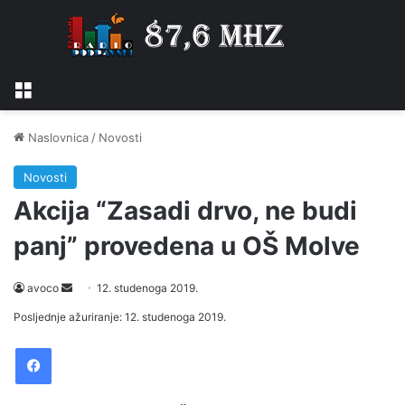
Izbornik
Naslovnica
/
Novosti
Novosti
Akcija “Zasadi drvo, ne budi
panj” provedena u OŠ Molve
Send
avoco
12. studenoga 2019.
an
Posljednje ažuriranje: 12. studenoga 2019.
email
Facebook