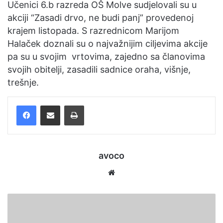
Učenici 6.b razreda OŠ Molve sudjelovali su u
akciji “Zasadi drvo, ne budi panj” provedenoj
krajem listopada. S razrednicom Marijom
Halaček doznali su o najvažnijim ciljevima akcije
pa su u svojim vrtovima, zajedno sa članovima
svojih obitelji, zasadili sadnice oraha, višnje,
trešnje.
Facebook
Podijelite putem e-pošte
Ispis
avoco
Website