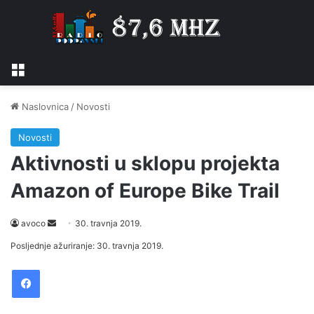
Izbornik
Naslovnica
/
Novosti
Novosti
Aktivnosti u sklopu projekta
Amazon of Europe Bike Trail
Send
avoco
30. travnja 2019.
an
Posljednje ažuriranje: 30. travnja 2019.
email
Facebook