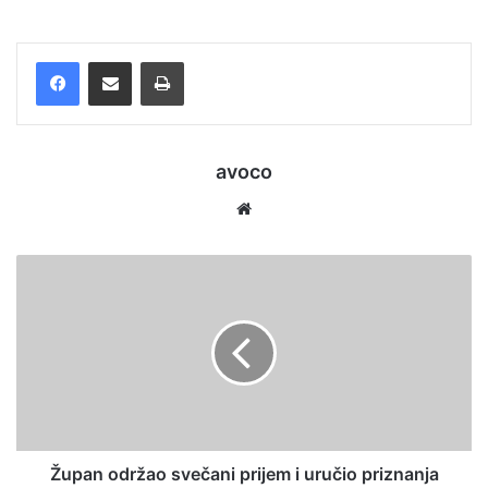
Facebook
Podijelite putem e-pošte
Ispis
avoco
Website
Župan održao svečani prijem i uručio priznanja