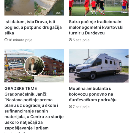
Isti datum, ista Drava, isti
Sutra počinje tradicionalni
pogled, a potpuno drugačija
malonogometni kvartovski
slika
turnir u Đurđevcu
16 minuta prije
5 sati prije
GRADSKE TEME
Mobilna ambulanta u
Gradonačelnik Janči:
kolovozu ponovno na
“Nastava počinje prema
đurđevačkom području
planu uz dogradnju škole i
7 sati prije
sufinanciranje radnih
materijala, u Centru za starije
uskoro natječaji za
zapošljavanje i prijam