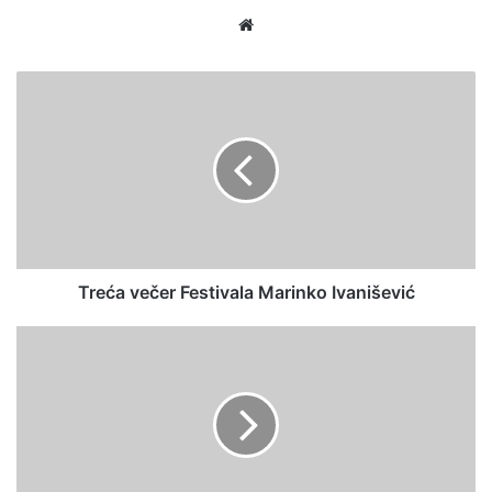
We
bsi
te
Treća večer Festivala Marinko Ivanišević