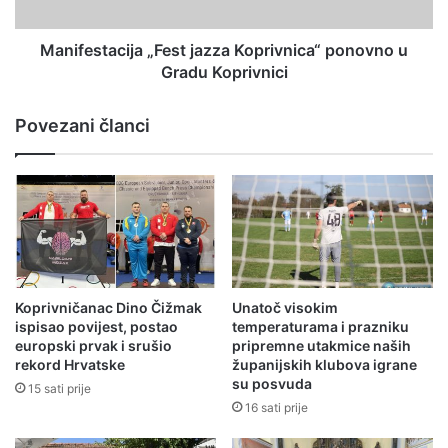
Manifestacija „Fest jazza Koprivnica“ ponovno u
Gradu Koprivnici
Povezani članci
Koprivničanac Dino Čižmak
Unatoč visokim
ispisao povijest, postao
temperaturama i prazniku
europski prvak i srušio
pripremne utakmice naših
rekord Hrvatske
županijskih klubova igrane
su posvuda
15 sati prije
16 sati prije