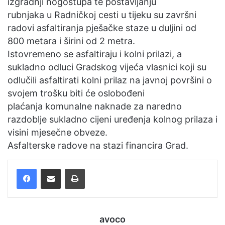
izgradnji nogostupa te postavljanju
e
rubnjaka u Radničkoj cesti u tijeku su završni
m
radovi asfaltiranja pješačke staze u duljini od
a
800 metara i širini od 2 metra.
i
Istovremeno se asfaltiraju i kolni prilazi, a
l
sukladno odluci Gradskog vijeća vlasnici koji su
odlučili asfaltirati kolni prilaz na javnoj površini o
svojem trošku biti će oslobođeni
plaćanja komunalne naknade za naredno
razdoblje sukladno cijeni uređenja kolnog prilaza i
visini mjesečne obveze.
Asfalterske radove na stazi financira Grad.
Facebook
Podijelite putem e-pošte
Ispis
avoco