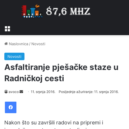
Izbornik
Naslovnica
/
Novosti
Novosti
Asfaltiranje pješačke staze u
Radničkoj cesti
avoco
S
11. srpnja 2016.
Posljednje ažuriranje: 11. srpnja 2016.
e
Facebook
n
d
a
Nakon što su završili radovi na pripremi i
n