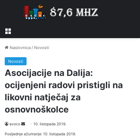
Izbornik
Naslovnica
/
Novosti
Novosti
Asocijacije na Dalija:
ocijenjeni radovi pristigli na
likovni natječaj za
osnovnoškolce
Send
avoco
10. listopada 2019.
an
Posljednje ažuriranje: 10. listopada 2019.
email