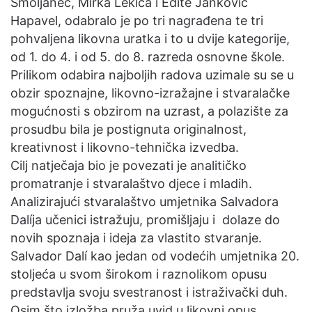
Smoljanec, Mirka Lekića i Edite Janković
Hapavel, odabralo je po tri nagrađena te tri
pohvaljena likovna uratka i to u dvije kategorije,
od 1. do 4. i od 5. do 8. razreda osnovne škole.
Prilikom odabira najboljih radova uzimale su se u
obzir spoznajne, likovno-izražajne i stvaralačke
mogućnosti s obzirom na uzrast, a polazište za
prosudbu bila je postignuta originalnost,
kreativnost i likovno-tehnička izvedba.
Cilj natječaja bio je povezati je analitičko
promatranje i stvaralaštvo djece i mladih.
Analizirajući stvaralaštvo umjetnika Salvadora
Dalíja učenici istražuju, promišljaju i dolaze do
novih spoznaja i ideja za vlastito stvaranje.
Salvador Dalí kao jedan od vodećih umjetnika 20.
stoljeća u svom širokom i raznolikom opusu
predstavlja svoju svestranost i istraživački duh.
Osim što izložba pruža uvid u likovni opus