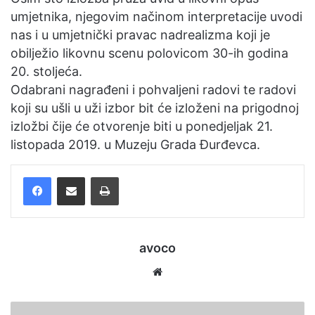
umjetnika, njegovim načinom interpretacije uvodi
nas i u umjetnički pravac nadrealizma koji je
obilježio likovnu scenu polovicom 30-ih godina
20. stoljeća.
Odabrani nagrađeni i pohvaljeni radovi te radovi
koji su ušli u uži izbor bit će izloženi na prigodnoj
izložbi čije će otvorenje biti u ponedjeljak 21.
listopada 2019. u Muzeju Grada Đurđevca.
Facebook
Podijelite putem e-pošte
Ispis
avoco
Website