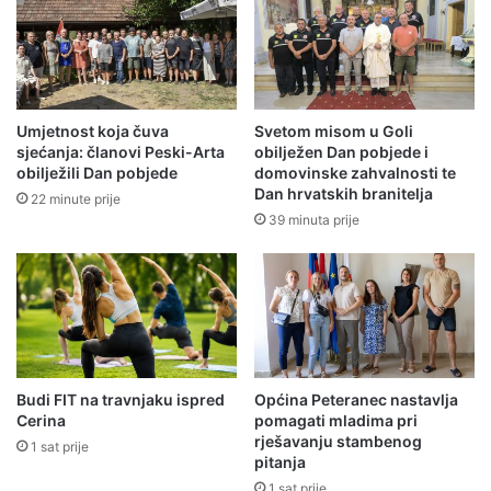
Umjetnost koja čuva
Svetom misom u Goli
sjećanja: članovi Peski-Arta
obilježen Dan pobjede i
obilježili Dan pobjede
domovinske zahvalnosti te
Dan hrvatskih branitelja
22 minute prije
39 minuta prije
Budi FIT na travnjaku ispred
Općina Peteranec nastavlja
Cerina
pomagati mladima pri
rješavanju stambenog
1 sat prije
pitanja
1 sat prije