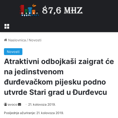
Izbornik
Naslovnica
/
Novosti
Novosti
Atraktivni odbojkaši zaigrat će
na jedinstvenom
đurđevačkom pijesku podno
utvrde Stari grad u Đurđevcu
Send
avoco
21. kolovoza 2019.
an
Posljednje ažuriranje: 21. kolovoza 2019.
email