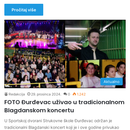
Pročitaj više
Aktualno
Redakcija
29. prosinca 2024.
0
1.242
FOTO Đurđevac uživao u tradicionalnom
Blagdanskom koncertu
U Sportskoj dvorani Strukovne škole Đurđevac održan je
tradicionalni Blagdanski koncert koji je i ove godine privukao