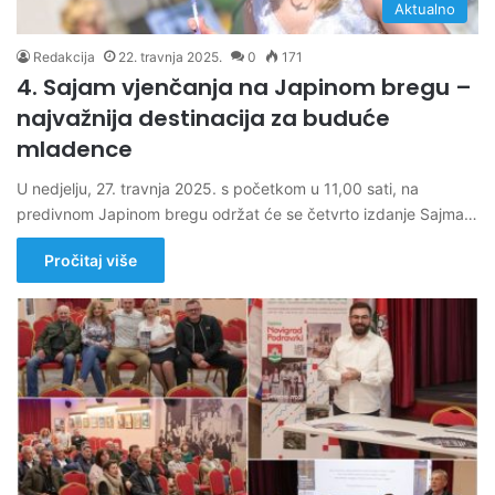
Aktualno
Redakcija
22. travnja 2025.
0
171
4. Sajam vjenčanja na Japinom bregu –
najvažnija destinacija za buduće
mladence
U nedjelju, 27. travnja 2025. s početkom u 11,00 sati, na
predivnom Japinom bregu održat će se četvrto izdanje Sajma…
Pročitaj više