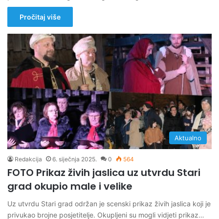
Pročitaj više
Aktualno
Redakcija
6. siječnja 2025.
0
564
FOTO Prikaz živih jaslica uz utvrdu Stari
grad okupio male i velike
Uz utvrdu Stari grad održan je scenski prikaz živih jaslica koji je
privukao brojne posjetitelje. Okupljeni su mogli vidjeti prikaz…