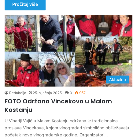
Pročitaj više
Aktualno
Redakcija
25. siječnja 2025.
0
967
FOTO Održano Vincekovo u Malom
Kostanju
U Vinariji Vujić u Malom Kostanju održana je tradicionalna
proslava Vincekova, kojom vinogradari simbolično obilježavaju
početak nove vinogradarske godine. Organizatori…