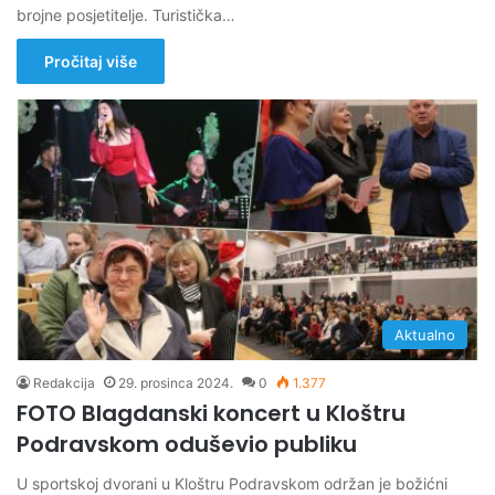
brojne posjetitelje. Turistička…
Pročitaj više
Aktualno
Redakcija
29. prosinca 2024.
0
1.377
FOTO Blagdanski koncert u Kloštru
Podravskom oduševio publiku
U sportskoj dvorani u Kloštru Podravskom održan je božićni