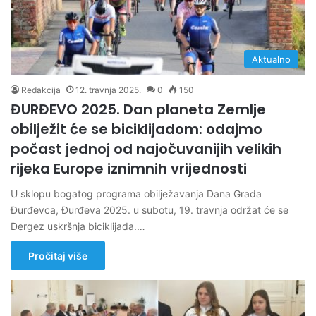
Aktualno
Redakcija
12. travnja 2025.
0
150
ĐURĐEVO 2025. Dan planeta Zemlje
obilježit će se biciklijadom: odajmo
počast jednoj od najočuvanijih velikih
rijeka Europe iznimnih vrijednosti
U sklopu bogatog programa obilježavanja Dana Grada
Đurđevca, Đurđeva 2025. u subotu, 19. travnja održat će se
Dergez uskršnja biciklijada.…
Pročitaj više