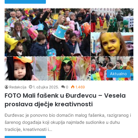
Aktualno
Redakcija
1. ožujka 2025.
0
1.469
FOTO Mali fašenk u Đurđevcu – Vesela
proslava dječje kreativnosti
Đurđevac je ponovno bio domaćin malog fašenka, razigranog i
šarenog događaja koji okuplja najmlađe sudionike u duhu
tradicije, kreativnosti i…