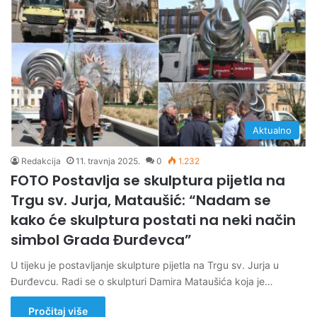
Aktualno
Redakcija
11. travnja 2025.
0
1.232
FOTO Postavlja se skulptura pijetla na
Trgu sv. Jurja, Mataušić: “Nadam se
kako će skulptura postati na neki način
simbol Grada Đurđevca”
U tijeku je postavljanje skulpture pijetla na Trgu sv. Jurja u
Đurđevcu. Radi se o skulpturi Damira Mataušića koja je…
Pročitaj više