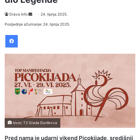
Drava Info
S
24. lipnja 2025.
e
Posljednje ažuriranje: 24. lipnja 2025.
n
Facebook
d
a
n
e
m
a
i
l
Izvor; TZ Grada Đurđevca
Pred nama je udarni vikend Picokijade, središnji