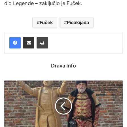
dio Legende – zaključio je Fuček.
Fuček
Picokijada
Facebook
Podijelite putem e-pošte
Ispis
Drava Info