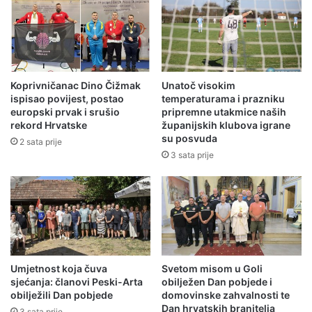
Koprivničanac Dino Čižmak
Unatoč visokim
ispisao povijest, postao
temperaturama i prazniku
europski prvak i srušio
pripremne utakmice naših
rekord Hrvatske
županijskih klubova igrane
su posvuda
2 sata prije
3 sata prije
Umjetnost koja čuva
Svetom misom u Goli
sjećanja: članovi Peski-Arta
obilježen Dan pobjede i
obilježili Dan pobjede
domovinske zahvalnosti te
Dan hrvatskih branitelja
3 sata prije