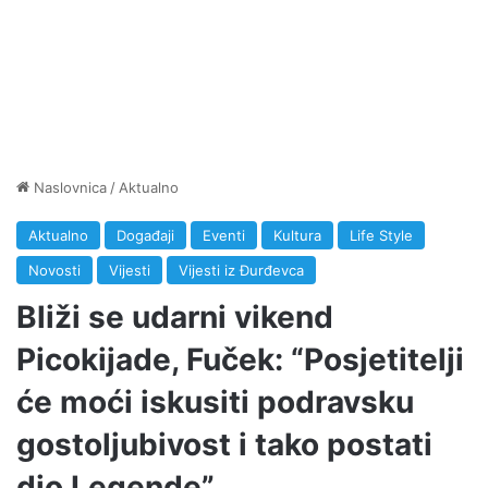
Naslovnica
/
Aktualno
Aktualno
Događaji
Eventi
Kultura
Life Style
Novosti
Vijesti
Vijesti iz Đurđevca
Bliži se udarni vikend
Picokijade, Fuček: “Posjetitelji
će moći iskusiti podravsku
gostoljubivost i tako postati
dio Legende”