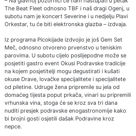
– Na glavnoj pozornici će nam nastupati u petak
The Beat Fleet odnosno TBF i naš dragi Ogenj, u
subotu nam je koncert Severine i u nedjelju Plavi
Orkestar, tu će biti elektronska glazba – izdvaja.
Iz programa Picokijade izdvojio je još Gem Set
Meč, odnosno otvoreno prvenstvo u teniskim
parovima. U subotu cijelo poslijepodne može se
posjetiti gastro event Okusi Podravske tradicije
na kojem posjetitelji mogu degustirati i kušati
okuse Drave, lovačke specijalitete i specijalitete
od piletine. Udruge žena pripremile su jela od
domaćeg tijesta poput prkača, vinari su pripremili
vrhunska vina, stoga će se kroz sva tri dana
nuditi presjek podravske enogastronomije kako
bi brojni gosti osjetili dašak Podravine kroz
nepce.