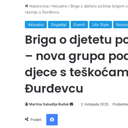
Naslovnica
/
Aktualno
/
Briga o djetetu počinje brigom 
razvoju u Đurđevcu
Aktualno
Događaji
Eventi
Life Style
Novos
Briga o djetetu p
– nova grupa podr
djece s teškoćam
Đurđevcu
Martina Sabađija Buđak
S
2. listopada 2025.
Posljednj
e
Facebook
n
Podjeli
d