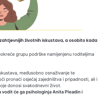
ajzahtjevnijih životnih iskustava, a osobito kada
okreće grupu podrške namijenjenu roditeljima
iskustava, međusobno osnaživanje te
 pronaći osjećaj zajedništva i pripadnosti, ali i
oje donosi svakodnevni život.
a vodit će ga psihologinja Anita Pleadin i