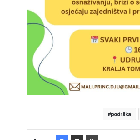
podrška
Facebook
Podijelite putem e-pošte
Ispis