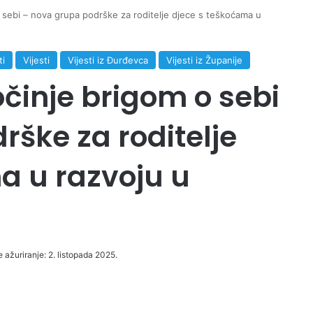
o sebi – nova grupa podrške za roditelje djece s teškoćama u
ti
Vijesti
Vijesti iz Đurđevca
Vijesti iz Županije
očinje brigom o sebi
ške za roditelje
a u razvoju u
e ažuriranje: 2. listopada 2025.