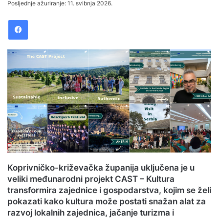
Posljednje ažuriranje: 11. svibnja 2026.
n
Facebook
d
a
n
e
m
a
i
l
Koprivničko-križevačka županija uključena je u
veliki međunarodni projekt CAST – Kultura
transformira zajednice i gospodarstva, kojim se želi
pokazati kako kultura može postati snažan alat za
razvoj lokalnih zajednica, jačanje turizma i