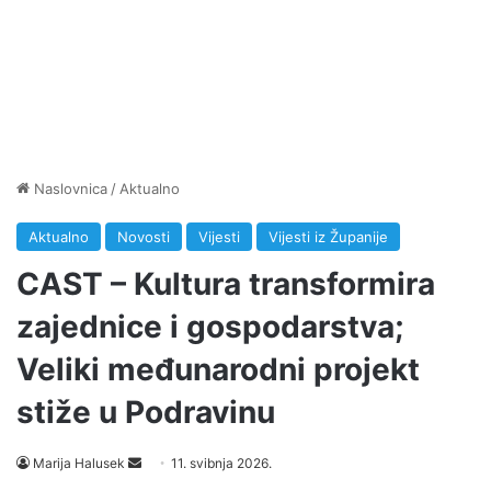
Naslovnica
/
Aktualno
Aktualno
Novosti
Vijesti
Vijesti iz Županije
CAST – Kultura transformira
zajednice i gospodarstva;
Veliki međunarodni projekt
stiže u Podravinu
Marija Halusek
S
11. svibnja 2026.
e