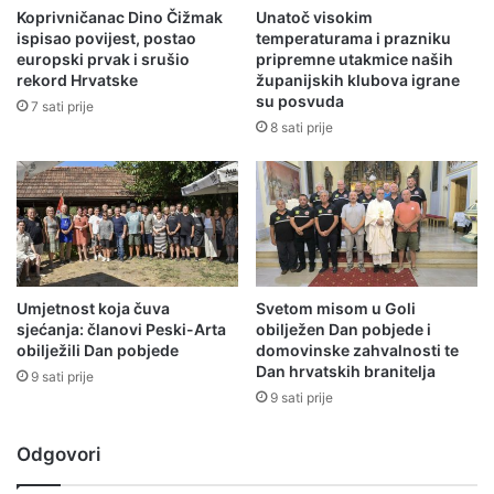
Koprivničanac Dino Čižmak
Unatoč visokim
ispisao povijest, postao
temperaturama i prazniku
europski prvak i srušio
pripremne utakmice naših
rekord Hrvatske
županijskih klubova igrane
su posvuda
7 sati prije
8 sati prije
Umjetnost koja čuva
Svetom misom u Goli
sjećanja: članovi Peski-Arta
obilježen Dan pobjede i
obilježili Dan pobjede
domovinske zahvalnosti te
Dan hrvatskih branitelja
9 sati prije
9 sati prije
Odgovori