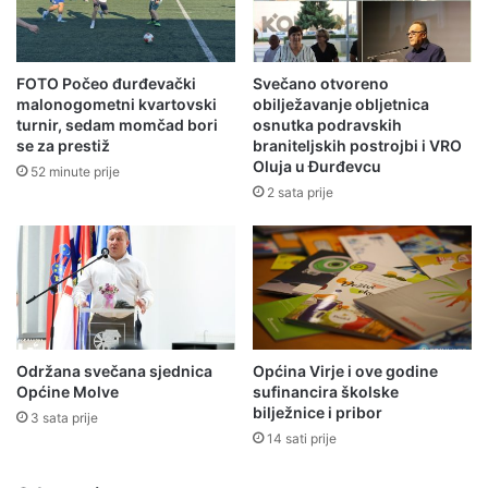
FOTO Počeo đurđevački
Svečano otvoreno
malonogometni kvartovski
obilježavanje obljetnica
turnir, sedam momčad bori
osnutka podravskih
se za prestiž
braniteljskih postrojbi i VRO
Oluja u Đurđevcu
52 minute prije
2 sata prije
Održana svečana sjednica
Općina Virje i ove godine
Općine Molve
sufinancira školske
bilježnice i pribor
3 sata prije
14 sati prije