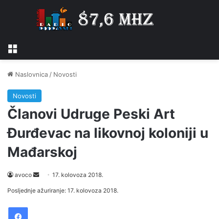
Izbornik
Naslovnica
/
Novosti
Novosti
Članovi Udruge Peski Art
Đurđevac na likovnoj koloniji u
Mađarskoj
avoco
S
17. kolovoza 2018.
e
Posljednje ažuriranje: 17. kolovoza 2018.
n
Facebook
d