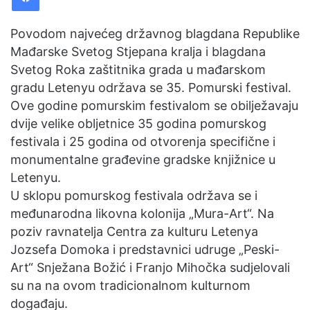
a
n
Povodom najvećeg državnog blagdana Republike
e
Mađarske Svetog Stjepana kralja i blagdana
m
Svetog Roka zaštitnika grada u mađarskom
a
gradu Letenyu održava se 35. Pomurski festival.
i
Ove godine pomurskim festivalom se obilježavaju
l
dvije velike obljetnice 35 godina pomurskog
festivala i 25 godina od otvorenja specifične i
monumentalne građevine gradske knjižnice u
Letenyu.
U sklopu pomurskog festivala održava se i
međunarodna likovna kolonija „Mura-Art“. Na
poziv ravnatelja Centra za kulturu Letenya
Jozsefa Domoka i predstavnici udruge „Peski-
Art“ Snježana Božić i Franjo Mihočka sudjelovali
su na na ovom tradicionalnom kulturnom
događaju.