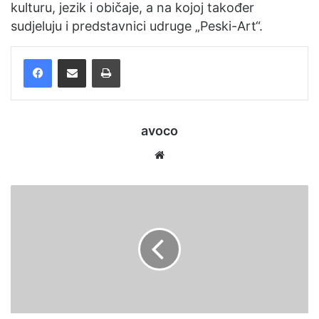
kulturu, jezik i običaje, a na kojoj također
sudjeluju i predstavnici udruge „Peski-Art“.
Facebook
Podijelite putem e-pošte
Ispis
avoco
We
bsi
te