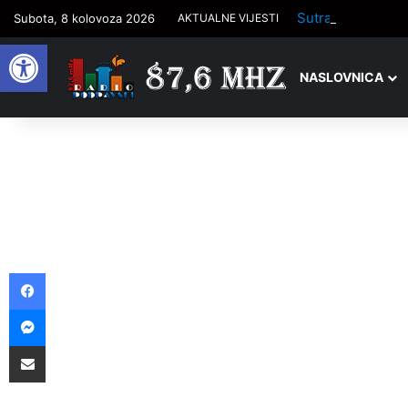
Sutra počinje tr
Subota, 8 kolovoza 2026
AKTUALNE VIJESTI
Open toolbar
NASLOVNICA
Facebook
Messenger
Podijelite putem e-pošte