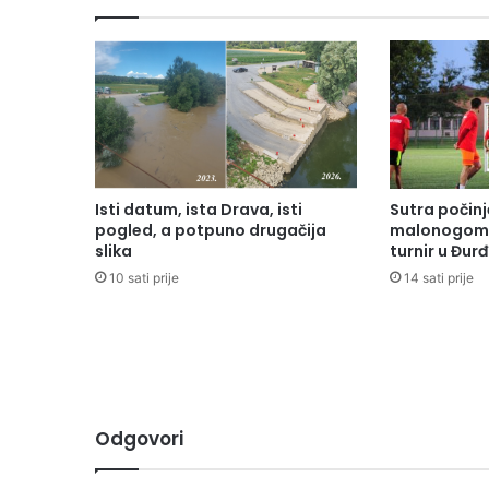
Isti datum, ista Drava, isti
Sutra počinj
pogled, a potpuno drugačija
malonogome
slika
turnir u Đur
10 sati prije
14 sati prije
Odgovori