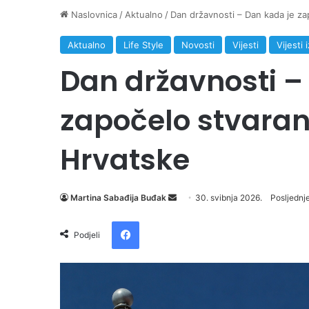
Naslovnica
/
Aktualno
/
Dan državnosti – Dan kada je z
Aktualno
Life Style
Novosti
Vijesti
Vijesti 
Dan državnosti –
započelo stvara
Hrvatske
Martina Sabađija Buđak
S
30. svibnja 2026.
Posljednje
e
Facebook
n
Podjeli
d
a
n
e