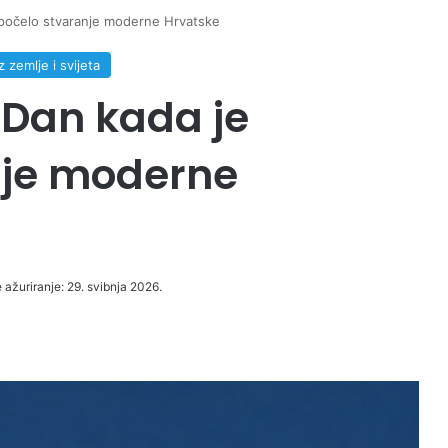
apočelo stvaranje moderne Hrvatske
iz zemlje i svijeta
 Dan kada je
nje moderne
 ažuriranje: 29. svibnja 2026.