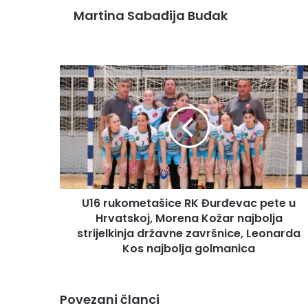
Martina Sabađija Buđak
U16 rukometašice RK Đurđevac pete u
Hrvatskoj, Morena Kožar najbolja
strijelkinja državne završnice, Leonarda
Kos najbolja golmanica
Povezani članci