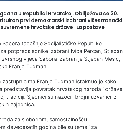
agdana u Republici Hrvatskoj. Obilježava se 30.
tituiran prvi demokratski izabrani višestranački
a suvremene hrvatske države i uspostave
a Sabora tadašnje Socijalističke Republike
za potpredsjednike izabrani Ivica Percan, Stjepan
 Izvršnog vijeća Sabora izabran je Stjepan Mesić,
tske Franjo Tuđman.
zastupnicima Franjo Tuđman istaknuo je kako
a predstavlja povratak hrvatskog naroda i države
 tradiciji. Sjednici su nazočili brojni uzvanici iz
skih zajednica.
naroda za slobodom, samostalnošću i
 devedesetih godina bile su temelj za