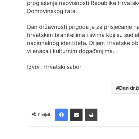
proglašenje neovisnosti Republike Hrvatske
Domovinskog rata.
Dan državnosti prigoda je za prisjećanje n
hrvatskim braniteljima i svima koji su sudje
nacionalnog identiteta. Diljem Hrvatske o
vijenaca i kulturnim događanjima.
Izvor: Hrvatski sabor
Dan drž
Facebook
Podijelite putem e-pošte
Ispis
Podjeli