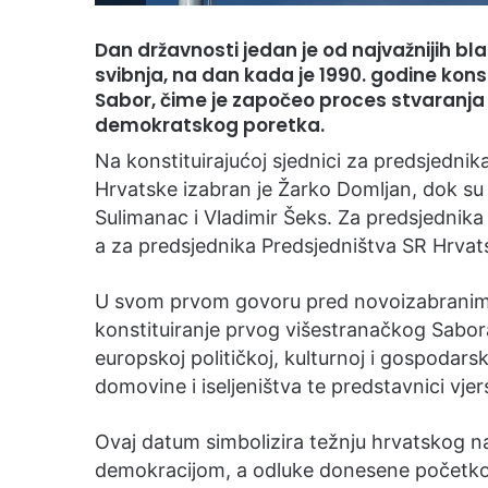
Dan državnosti jedan je od najvažnijih bl
svibnja, na dan kada je 1990. godine kons
Sabor, čime je započeo proces stvaranj
demokratskog poretka.
Na konstituirajućoj sjednici za predsjednik
Hrvatske izabran je Žarko Domljan, dok su 
Sulimanac i Vladimir Šeks. Za predsjednika
a za predsjednika Predsjedništva SR Hrva
U svom prvom govoru pred novoizabranim 
konstituiranje prvog višestranačkog Sabor
europskoj političkoj, kulturnoj i gospodarskoj
domovine i iseljeništva te predstavnici vjer
Ovaj datum simbolizira težnju hrvatskog 
demokracijom, a odluke donesene početkom