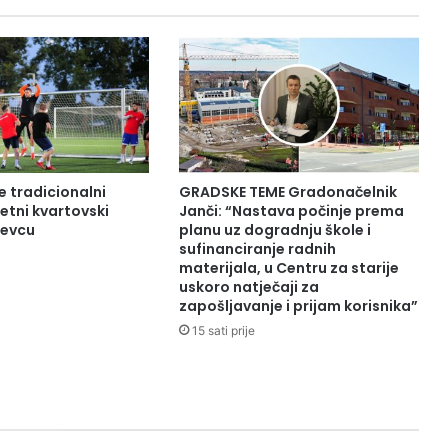
e tradicionalni
GRADSKE TEME Gradonačelnik
tni kvartovski
Janči: “Nastava počinje prema
đevcu
planu uz dogradnju škole i
sufinanciranje radnih
materijala, u Centru za starije
uskoro natječaji za
zapošljavanje i prijam korisnika”
15 sati prije