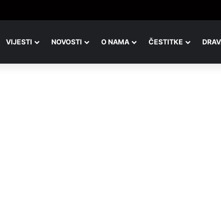
adicionalni malonogometni kvartovski turnir u Đurđevcu
VIJESTI
NOVOSTI
O NAMA
ČESTITKE
DRAV