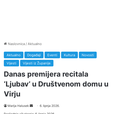
Naslovnica
/
Aktualno
Aktualno
Događaji
Eventi
Kultura
Novosti
Vijesti
Vijesti iz Županije
Danas premijera recitala
‘Ljubav’ u Društvenom domu u
Virju
Marija Halusek
S
6. lipnja 2026.
e
Posljednje ažuriranje: 6. lipnja 2026.