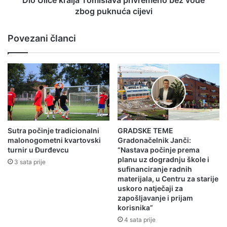
zbog puknuća cijevi
Povezani članci
Sutra počinje tradicionalni
GRADSKE TEME
malonogometni kvartovski
Gradonačelnik Janči:
turnir u Đurđevcu
“Nastava počinje prema
planu uz dogradnju škole i
3 sata prije
sufinanciranje radnih
materijala, u Centru za starije
uskoro natječaji za
zapošljavanje i prijam
korisnika”
4 sata prije