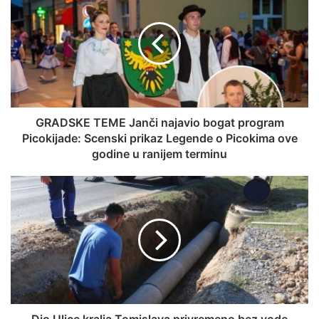
GRADSKE TEME Janči najavio bogat program
Picokijade: Scenski prikaz Legende o Picokima ove
godine u ranijem terminu
Dio Ulice kralja Tomislava privremeno bez vode