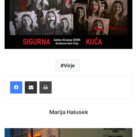
Virje
Facebook
Podijelite putem e-pošte
Ispis
Marija Halusek