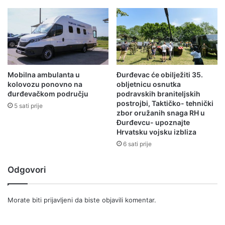
Mobilna ambulanta u
Đurđevac će obilježiti 35.
kolovozu ponovno na
obljetnicu osnutka
đurđevačkom području
podravskih braniteljskih
postrojbi, Taktičko- tehnički
5 sati prije
zbor oružanih snaga RH u
Đurđevcu- upoznajte
Hrvatsku vojsku izbliza
6 sati prije
Odgovori
Morate biti
prijavljeni
da biste objavili komentar.