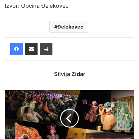
Izvor: Općina Đelekovec
Đelekovec
Facebook
Podijelite putem e-pošte
Ispis
Silvija Zidar