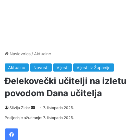
Naslovnica
/
Aktualno
Aktualno
Novosti
Vijesti
Vijesti iz Županije
Đelekovečki učitelji na izletu
povodom Dana učitelja
Silvija Zidar
S
7. listopada 2025.
e
Posljednje ažuriranje: 7. listopada 2025.
n
Facebook
d
a