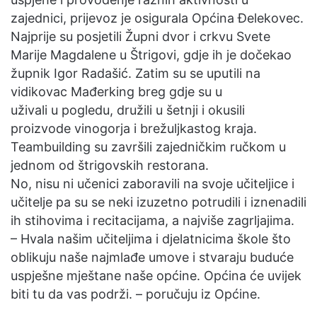
zajednici, prijevoz je osigurala Općina Đelekovec.
Najprije su posjetili Župni dvor i crkvu Svete
Marije Magdalene u Štrigovi, gdje ih je dočekao
župnik Igor Radašić. Zatim su se uputili na
vidikovac Mađerking breg gdje su u
uživali u pogledu, družili u šetnji i okusili
proizvode vinogorja i brežuljkastog kraja.
Teambuilding su završili zajedničkim ručkom u
jednom od štrigovskih restorana.
No, nisu ni učenici zaboravili na svoje učiteljice i
učitelje pa su se neki izuzetno potrudili i iznenadili
ih stihovima i recitacijama, a najviše zagrljajima.
– Hvala našim učiteljima i djelatnicima škole što
oblikuju naše najmlađe umove i stvaraju buduće
uspješne mještane naše općine. Općina će uvijek
biti tu da vas podrži. – poručuju iz Općine.