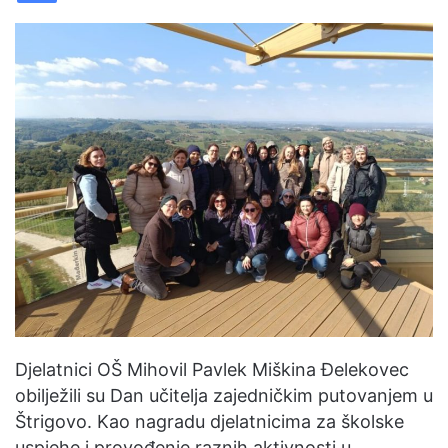
n
e
m
a
i
l
Djelatnici OŠ Mihovil Pavlek Miškina Đelekovec
obilježili su Dan učitelja zajedničkim putovanjem u
Štrigovo. Kao nagradu djelatnicima za školske
uspjehe i provođenje raznih aktivnosti u