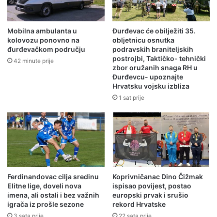
Mobilna ambulanta u
Đurđevac će obilježiti 35.
kolovozu ponovno na
obljetnicu osnutka
đurđevačkom području
podravskih braniteljskih
postrojbi, Taktičko- tehnički
42 minute prije
zbor oružanih snaga RH u
Đurđevcu- upoznajte
Hrvatsku vojsku izbliza
1 sat prije
Ferdinandovac cilja sredinu
Koprivničanac Dino Čižmak
Elitne lige, doveli nova
ispisao povijest, postao
imena, ali ostali i bez važnih
europski prvak i srušio
igrača iz prošle sezone
rekord Hrvatske
3 sata prije
22 sata prije