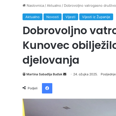
Naslovnica
/
Aktualno
/
Dobrovoljno vatrogasno društvo 
Aktualno
Novosti
Vijesti
Vijesti iz Županije
Dobrovoljno vatr
Kunovec obilježil
djelovanja
Martina Sabađija Buđak
S
24. ožujka 2025.
Posljednje
e
Facebook
n
Podjeli
d
a
n
e