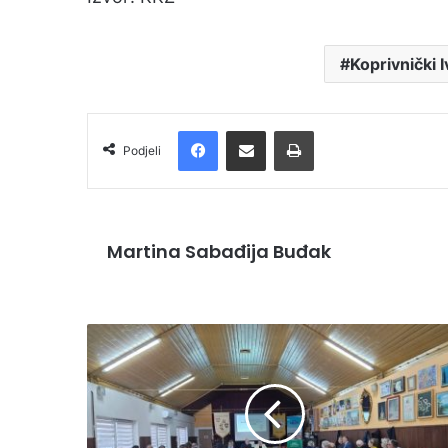
Koprivnički 
Facebook
Podijelite putem e-pošte
Ispis
Podjeli
Martina Sabađija Buđak