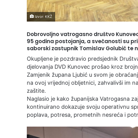
Izvor: KKŽ
Dobrovoljno vatrogasno društvo Kunovec
95 godina postojanja, a svečanosti su pri
saborski zastupnik Tomislav Golubić te n
Okupljene je pozdravio predsjednik Društva
djelovanja DVD Kunovec prošao kroz brojne 
Zamjenik župana Ljubić u svom je obraćanj
na ovoj vrijednoj obljetnici, zahvalivši im
zaštite.
Naglasio je kako županijska Vatrogasna zaj
kontinuirano dokazuje svoju operativnu sp
poplava, potresa, prometnih nesreća i po