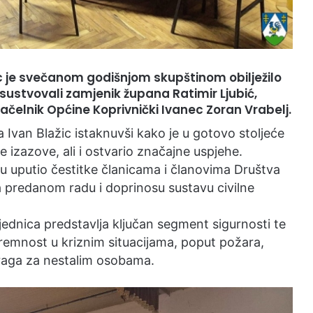
 je svečanom godišnjom skupštinom obilježilo
sustvovali zamjenik župana Ratimir Ljubić,
ačelnik Općine Koprivnički Ivanec Zoran Vrabelj.
 Ivan Blažic istaknuvši kako je u gotovo stoljeće
izazove, ali i ostvario značajne uspjehe.
u uputio čestitke članicama i članovima Društva
 na predanom radu i doprinosu sustavu civilne
ednica predstavlja ključan segment sigurnosti te
remnost u kriznim situacijama, poput požara,
traga za nestalim osobama.