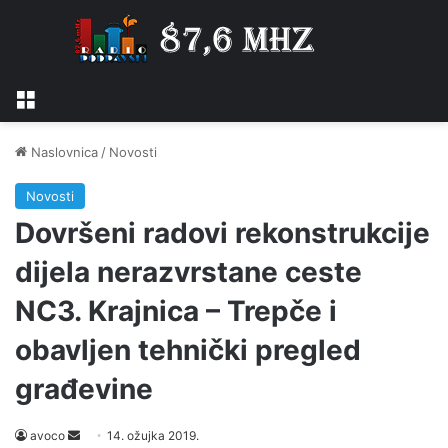
Izbornik
Naslovnica
/
Novosti
Novosti
Dovršeni radovi rekonstrukcije
dijela nerazvrstane ceste
NC3. Krajnica – Trepče i
obavljen tehnički pregled
građevine
Send
avoco
14. ožujka 2019.