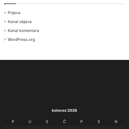
Prijava
Kanal objava
Kanal komentara
WordPress.org
kolovoz 2026
P
U
S
Č
P
S
N