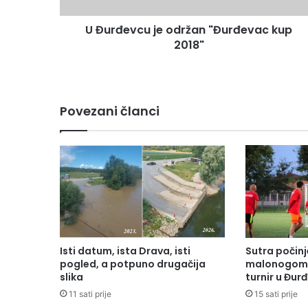
U Đurđevcu je održan "Đurđevac kup
2018"
Povezani članci
Isti datum, ista Drava, isti
Sutra počinj
pogled, a potpuno drugačija
malonogome
slika
turnir u Đur
11 sati prije
15 sati prije