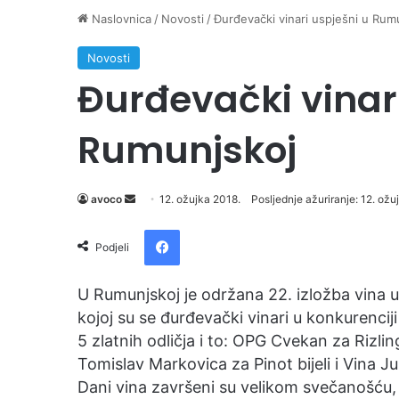
Naslovnica
/
Novosti
/
Đurđevački vinari uspješni u Rum
Novosti
Đurđevački vinari
Rumunjskoj
avoco
S
12. ožujka 2018.
Posljednje ažuriranje: 12. ožu
e
Facebook
n
Podjeli
d
a
U Rumunjskoj je održana 22. izložba vina u
n
kojoj su se đurđevački vinari u konkurenciji
e
5 zlatnih odličja i to: OPG Cvekan za Rizling
m
Tomislav Markovica za Pinot bijeli i Vina J
a
Dani vina završeni su velikom svečanošću,
i