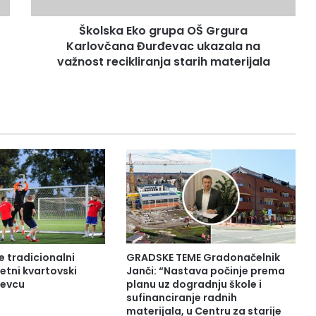
Školska Eko grupa OŠ Grgura
Karlovčana Đurđevac ukazala na
važnost recikliranja starih materijala
e tradicionalni
GRADSKE TEME Gradonačelnik
tni kvartovski
Janči: “Nastava počinje prema
đevcu
planu uz dogradnju škole i
sufinanciranje radnih
materijala, u Centru za starije