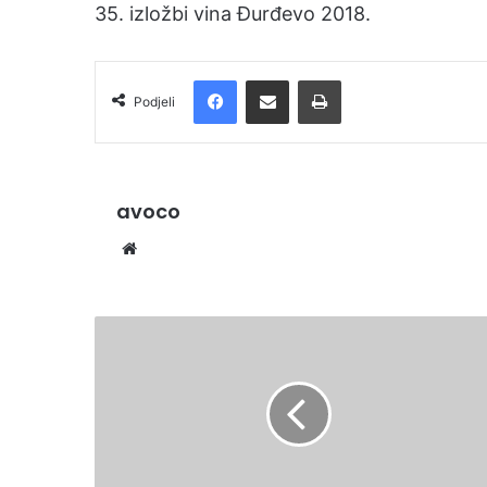
35. izložbi vina Đurđevo 2018.
l
Facebook
Podijelite putem e-pošte
Ispis
Podjeli
avoco
We
bsi
te