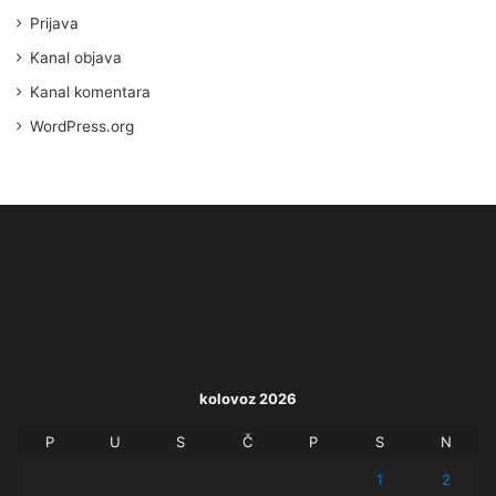
Prijava
Kanal objava
Kanal komentara
WordPress.org
kolovoz 2026
P
U
S
Č
P
S
N
1
2