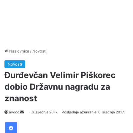
Naslovnica
/
Novosti
Novosti
Đurđevčan Velimir Piškorec
dobio Državnu nagradu za
znanost
avoco
S
6. siječnja 2017.
Posljednje ažuriranje: 6. siječnja 2017.
e
Facebook
n