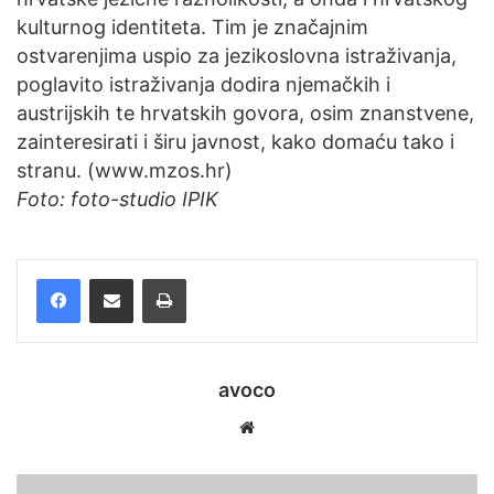
kulturnog identiteta. Tim je značajnim
ostvarenjima uspio za jezikoslovna istraživanja,
poglavito istraživanja dodira njemačkih i
austrijskih te hrvatskih govora, osim znanstvene,
zainteresirati i širu javnost, kako domaću tako i
stranu. (www.mzos.hr)
Foto: foto-studio IPIK
Facebook
Podijelite putem e-pošte
Ispis
avoco
We
bsi
te