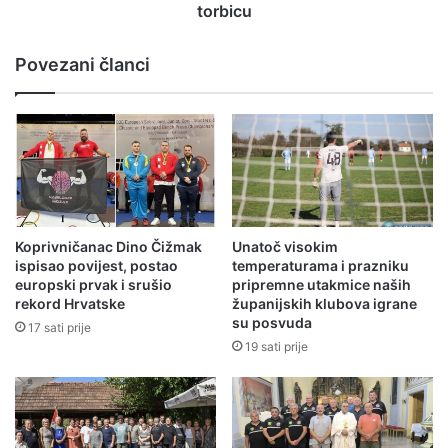
torbicu
Povezani članci
Koprivničanac Dino Čižmak
Unatoč visokim
ispisao povijest, postao
temperaturama i prazniku
europski prvak i srušio
pripremne utakmice naših
rekord Hrvatske
županijskih klubova igrane
su posvuda
17 sati prije
19 sati prije