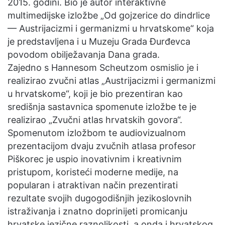
2015. godini. Bio je autor interaktivne
multimedijske izložbe „Od gojzerice do dindrlice
— Austrijacizmi i germanizmi u hrvatskome“ koja
je predstavljena i u Muzeju Grada Đurđevca
povodom obilježavanja Dana grada.
Zajedno s Hannesom Scheutzom osmislio je i
realizirao zvučni atlas „Austrijacizmi i germanizmi
u hrvatskome“, koji je bio prezentiran kao
središnja sastavnica spomenute izložbe te je
realizirao „Zvučni atlas hrvatskih govora“.
Spomenutom izložbom te audiovizualnom
prezentacijom dvaju zvučnih atlasa profesor
Piškorec je uspio inovativnim i kreativnim
pristupom, koristeći moderne medije, na
popularan i atraktivan način prezentirati
rezultate svojih dugogodišnjih jezikoslovnih
istraživanja i znatno doprinijeti promicanju
hrvatske jezične raznolikosti, a onda i hrvatskog