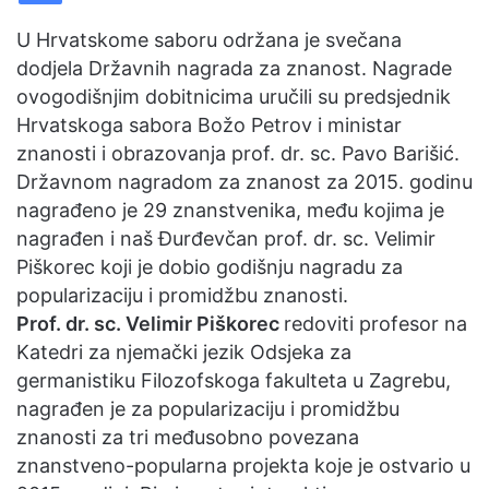
d
a
U Hrvatskome saboru održana je svečana
n
dodjela Državnih nagrada za znanost. Nagrade
e
ovogodišnjim dobitnicima uručili su predsjednik
m
Hrvatskoga sabora Božo Petrov i ministar
a
znanosti i obrazovanja prof. dr. sc. Pavo Barišić.
i
Državnom nagradom za znanost za 2015. godinu
l
nagrađeno je 29 znanstvenika, među kojima je
nagrađen i naš Đurđevčan prof. dr. sc. Velimir
Piškorec koji je dobio godišnju nagradu za
popularizaciju i promidžbu znanosti.
P
rof. dr. sc. Velimir Piškorec
redoviti profesor na
Katedri za njemački jezik Odsjeka za
germanistiku Filozofskoga fakulteta u Zagrebu,
nagrađen je za popularizaciju i promidžbu
znanosti za tri međusobno povezana
znanstveno-popularna projekta koje je ostvario u