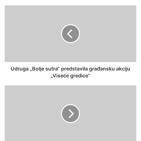
te
Udruga „Bolje sutra“ predstavila građansku akciju
„Viseće gredice“