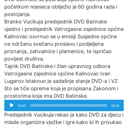
n
početkom mjeseca obilježio je 60 godina rada i
e
postojanja.
m
Branko Vucikuja predsjednik DVD Batinske
a
ujedno i predsjednik Vatrogasne zajednice općine
i
Kalinovac osvrnuo se u emisiji Susjedne općine
l
na održanu svečanu proslavu i podjeljena
priznanja, zahvalnice i plamenice, te ispričao
povijest društva.
Tajnik DVD Batinske i član upravnog odbora
Vatrogasne zajednice općine Kalinovac Ivan
Lugarov istaknuo je sadašnje stanje DVD-a i VZ
što se tiče opreme koja je propisana Zakonom i
prostorima koje ima DVD Batinske.
Reproduktor
00:00
00:00
audiozapisa
Predsjednik Vucikuja rekao je kako DVD za djecu i
mlade organizira vježbe i igre kako bi ih privukao