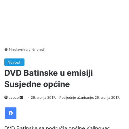
Naslovnica
/
Novosti
Novosti
DVD Batinske u emisiji
Susjedne općine
avoco
S
26. srpnja 2017.
Posljednje ažuriranje: 26. srpnja 2017.
e
Facebook
n
d
a
DVD Batinske sa područja općine Kalinovac