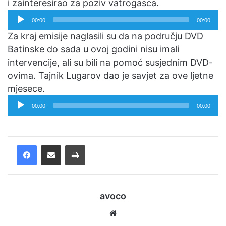
i zainteresirao za poziv vatrogasca.
Reproduktor
00:00
00:00
audiozapisa
Za kraj emisije naglasili su da na području DVD
Batinske do sada u ovoj godini nisu imali
intervencije, ali su bili na pomoć susjednim DVD-
ovima. Tajnik Lugarov dao je savjet za ove ljetne
mjesece.
Reproduktor
00:00
00:00
audiozapisa
Facebook
Podijelite putem e-pošte
Ispis
avoco
We
bsi