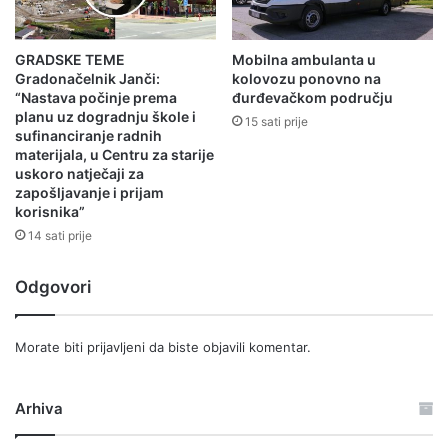
GRADSKE TEME
Mobilna ambulanta u
Gradonačelnik Janči:
kolovozu ponovno na
“Nastava počinje prema
đurđevačkom području
planu uz dogradnju škole i
15 sati prije
sufinanciranje radnih
materijala, u Centru za starije
uskoro natječaji za
zapošljavanje i prijam
korisnika”
14 sati prije
Odgovori
Morate biti
prijavljeni
da biste objavili komentar.
Arhiva