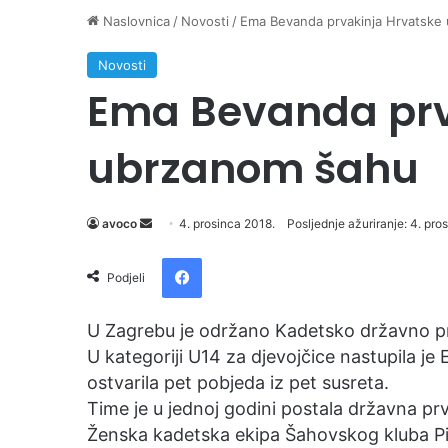
Naslovnica
/
Novosti
/
Ema Bevanda prvakinja Hrvatske
Novosti
Ema Bevanda prv
ubrzanom šahu
avoco
S
4. prosinca 2018.
Posljednje ažuriranje: 4. pro
e
Facebook
n
Podjeli
d
a
U Zagrebu je održano Kadetsko državno p
n
U kategoriji U14 za djevojčice nastupila je
e
ostvarila pet pobjeda iz pet susreta.
m
Time je u jednoj godini postala državna pr
a
Ženska kadetska ekipa Šahovskog kluba Pic
i