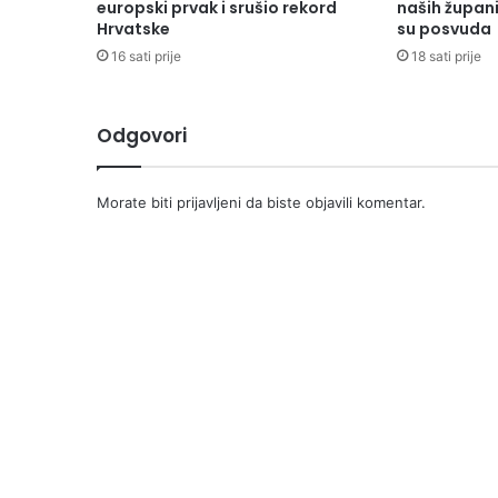
europski prvak i srušio rekord
naših župani
Hrvatske
su posvuda
16 sati prije
18 sati prije
Odgovori
Morate biti
prijavljeni
da biste objavili komentar.