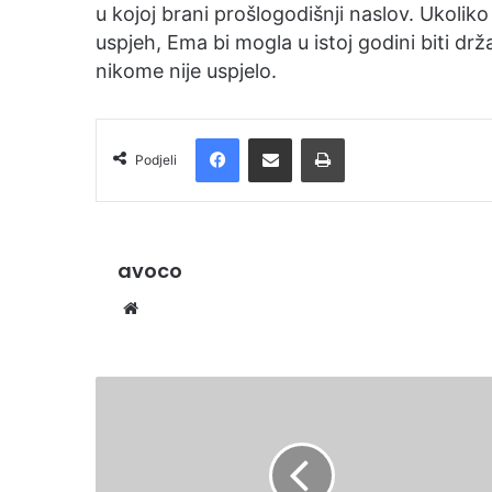
u kojoj brani prošlogodišnji naslov. Ukoli
l
uspjeh, Ema bi mogla u istoj godini biti drž
nikome nije uspjelo.
Facebook
Podijelite putem e-pošte
Ispis
Podjeli
avoco
We
bsi
te