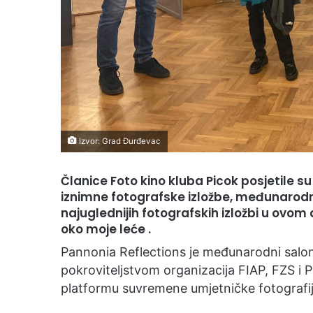
Izvor: Grad Đurđevac
Članice Foto kino kluba Picok posjetile su
iznimne fotografske izložbe, međunarodn
najuglednijih fotografskih izložbi u ovom
oko moje leće .
Pannonia Reflections je međunarodni salon
pokroviteljstvom organizacija FIAP, FZS i 
platformu suvremene umjetničke fotografije 