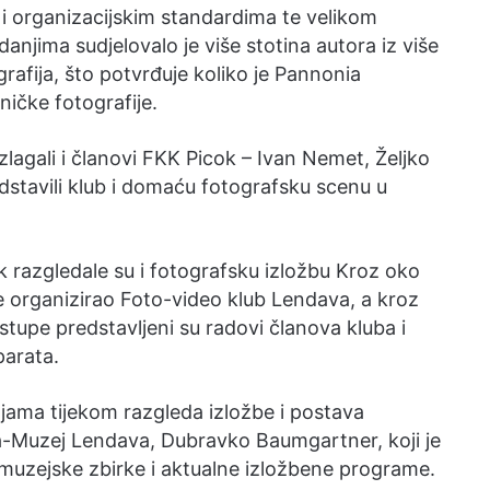
 i organizacijskim standardima te velikom
jima sudjelovalo je više stotina autora iz više
grafija, što potvrđuje koliko je Pannonia
ničke fotografije.
zlagali i članovi FKK Picok – Ivan Nemet, Željko
edstavili klub i domaću fotografsku scenu u
k razgledale su i fotografsku izložbu Kroz oko
je organizirao Foto-video klub Lendava, a kroz
stupe predstavljeni su radovi članova kluba i
parata.
ama tijekom razgleda izložbe i postava
ja-Muzej Lendava, Dubravko Baumgartner, koji je
 muzejske zbirke i aktualne izložbene programe.