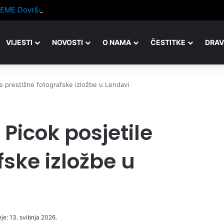
VIJESTI
NOVOSTI
O NAMA
ČESTITKE
DRAV
e prestižne fotografske izložbe u Lendavi
Picok posjetile
fske izložbe u
je: 13. svibnja 2026.