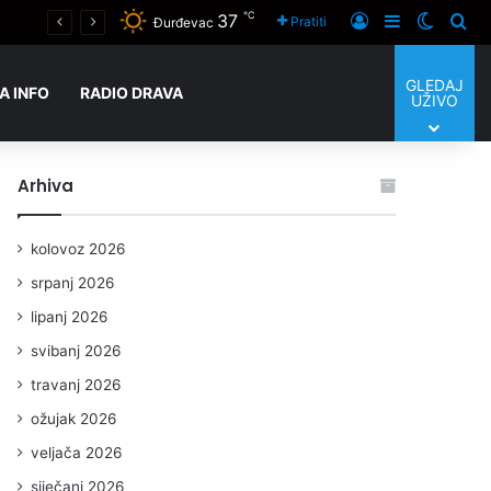
℃
37
KOPRIVNIČKE TEME Dovršeni radovi na dionici prema Koprivničkom Ivancu, u fokusu sada Peteranska cesta
Prijaviti se
Sidebar
Switch
Tra
Pratiti
Đurđevac
GLEDAJ
A INFO
RADIO DRAVA
UŽIVO
Arhiva
kolovoz 2026
srpanj 2026
lipanj 2026
svibanj 2026
travanj 2026
ožujak 2026
veljača 2026
siječanj 2026