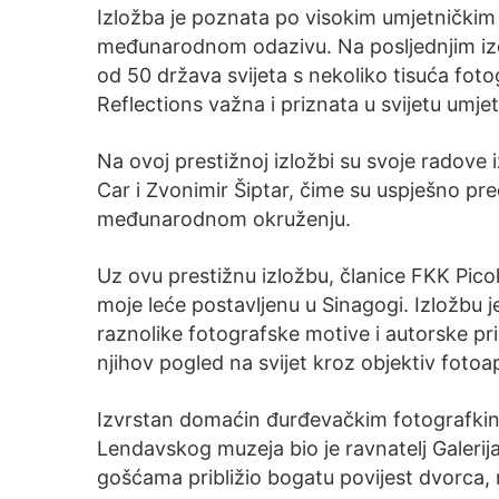
Izložba je poznata po visokim umjetničkim
međunarodnom odazivu. Na posljednjim izdan
od 50 država svijeta s nekoliko tisuća foto
Reflections važna i priznata u svijetu umjet
Na ovoj prestižnoj izložbi su svoje radove i
Car i Zvonimir Šiptar, čime su uspješno pr
međunarodnom okruženju.
Uz ovu prestižnu izložbu, članice FKK Pico
moje leće postavljenu u Sinagogi. Izložbu 
raznolike fotografske motive i autorske pri
njihov pogled na svijet kroz objektiv fotoa
Izvrstan domaćin đurđevačkim fotografkinj
Lendavskog muzeja bio je ravnatelj Galeri
gošćama približio bogatu povijest dvorca,