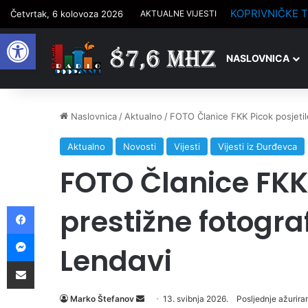
Četvrtak, 6 kolovoza 2026
AKTUALNE VIJESTI
Open toolbar
NASLOVNICA
Naslovnica
/
Aktualno
/
FOTO Članice FKK Picok posjetil
Aktualno
Novosti
Vijesti
Vijesti iz Đurđevca
FOTO Članice FKK 
Facebook
prestižne fotogra
Messenger
Lendavi
Podijelite putem e-pošte
Marko Štefanov
S
13. svibnja 2026.
Posljednje ažuriran