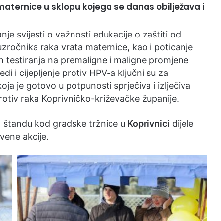
 maternice u sklopu kojega se danas obilježava i
nje svijesti o važnosti edukacije o zaštiti od
ročnika raka vrata maternice, kao i poticanje
ih testiranja na premaligne i maligne promjene
di i cijepljenje protiv HPV-a ključni su za
koja je gotovo u potpunosti sprječiva i izlječiva
protiv raka Koprivničko-križevačke županije.
a štandu kod gradske tržnice u
Koprivnici
dijele
vene akcije.