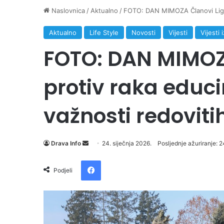
Naslovnica
/
Aktualno
/
FOTO: DAN MIMOZA Članovi Lige p
Aktualno
Life Style
Novosti
Vijesti
Vijesti 
FOTO: DAN MIMOZ
protiv raka educi
važnosti redoviti
Drava Info
S
24. siječnja 2026.
Posljednje ažuriranje: 2
e
Facebook
n
Podjeli
d
a
n
e