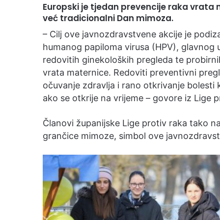
Europski je tjedan prevencije raka vrata
već tradicionalni Dan mimoza.
– Cilj ove javnozdravstvene akcije je podiza
humanog papiloma virusa (HPV), glavnog uz
redovitih ginekoloških pregleda te probirn
vrata maternice. Redoviti preventivni pregle
očuvanje zdravlja i rano otkrivanje bolesti 
ako se otkrije na vrijeme – govore iz Lige 
Članovi županijske Lige protiv raka tako n
grančice mimoze, simbol ove javnozdravst