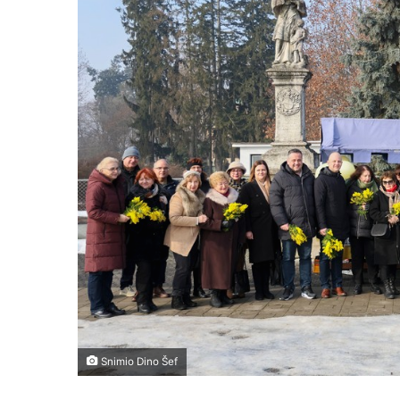
m
a
i
l
Snimio Dino Šef