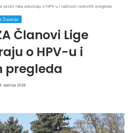
rotiv raka educiraju o HPV-u i važnosti redovitih pregleda
iz Županije
A Članovi Lige
raju o HPV-u i
h pregleda
4. siječnja 2026.