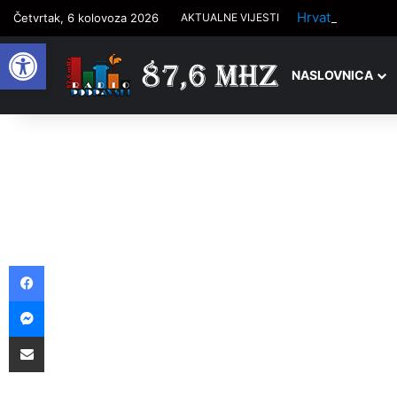
Četvrtak, 6 kolovoza 2026
AKTUALNE VIJESTI
Open toolbar
NASLOVNICA
Facebook
Messenger
Podijelite putem e-pošte