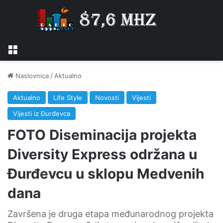
Izbornik
Naslovnica
/
Aktualno
Aktualno
Life Style
Novosti
Vijesti
Vijesti iz Đurđevca
FOTO Diseminacija projekta
Diversity Express održana u
Đurđevcu u sklopu Medvenih
dana
Završena je druga etapa međunarodnog projekta