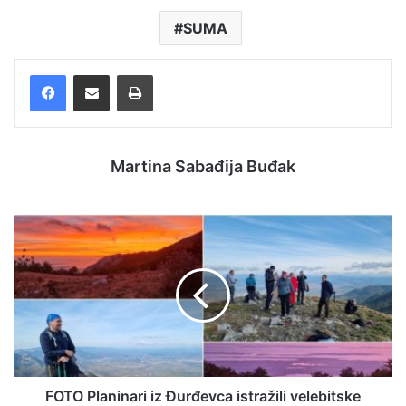
SUMA
Facebook
Podijelite putem e-pošte
Ispis
Martina Sabađija Buđak
FOTO Planinari iz Đurđevca istražili velebitske