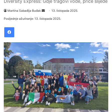
Diversity Express: Gdje tragovi vode, priče slijede
Martina Sabađija Buđak
S
13. listopada 2025.
e
Posljednje ažuriranje: 13. listopada 2025.
n
Facebook
d
a
n
e
m
a
i
l