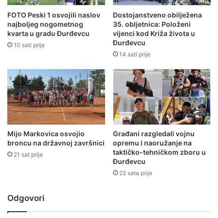
FOTO Peski 1 osvojili naslov
Dostojanstveno obilježena
najboljeg nogometnog
35. obljetnica: Položeni
kvarta u gradu Đurđevcu
vijenci kod Križa života u
Đurđevcu
10 sati prije
14 sati prije
Mijo Markovica osvojio
Građani razgledali vojnu
broncu na državnoj završnici
opremu i naoružanje na
taktičko-tehničkom zboru u
21 sat prije
Đurđevcu
22 sata prije
Odgovori