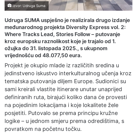
Izvor: Udruga Suma
Udruga SUMA uspješno je realizirala drugo izdanje
međunarodnog projekta Diversity Express vol. 2:
Where Tracks Lead, Stories Follow – putovanje
kroz europsku raznolikost koje je trajalo od 1.
ožujka do 31. listopada 2025., s ukupnom
vrijednošću od 48.077,50 eura.
Projekt je okupio mlade iz različitih sredina u
jedinstveno iskustvo interkulturalnog učenja kroz
tematska putovanja diljem Europe. Sudionici su
sami kreirali vlastite itinerare unutar unaprijed
definiranih ruta, birajući koliko dana će provesti
na pojedinim lokacijama i koje lokalitete žele
posjetiti. Putovalo se prema principu kružne
logike – u jednom smjeru prema odredištima, s
povratkom na početnu točku.