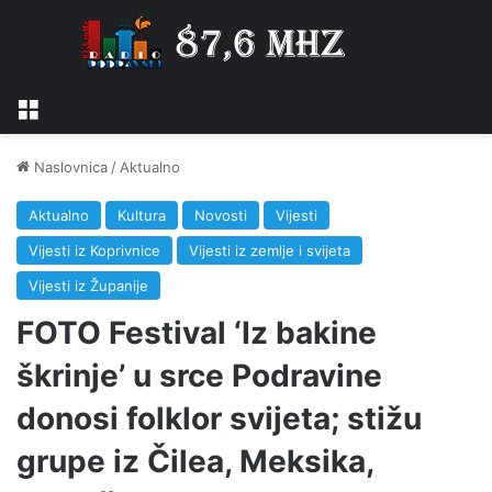
Izbornik
Naslovnica
/
Aktualno
Aktualno
Kultura
Novosti
Vijesti
Vijesti iz Koprivnice
Vijesti iz zemlje i svijeta
Vijesti iz Županije
FOTO Festival ‘Iz bakine
škrinje’ u srce Podravine
donosi folklor svijeta; stižu
grupe iz Čilea, Meksika,