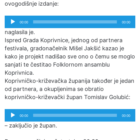
ovogodišnje izdanje:
Reproduktor
00:00
00:00
audiozapisa
naglasila je.
Ispred Grada Koprivnice, jednog od partnera
festivala, gradonačelnik Mišel Jakšić kazao je
kako je projekt nadišao sve ono o čemu se moglo
sanjati te čestitao Folklornom ansamblu
Koprivnica.
Koprivničko-križevačka županija također je jedan
od partnera, a okupljenima se obratio
koprivničko-križevački župan Tomislav Golubić:
Reproduktor
00:00
00:00
audiozapisa
– zaključio je župan.