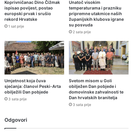
Koprivničanac Dino Čižmak
Unatoč visokim
ispisao povijest, postao
temperaturama i prazniku
europski prvak i srušio
pripremne utakmice naših
rekord Hrvatske
županijskih klubova igrane
su posvuda
1 sat prije
2 sata prije
Umjetnost koja čuva
Svetom misom u Goli
sjećanja: članovi Peski-Arta
obilježen Dan pobjede i
obilježili Dan pobjede
domovinske zahvalnosti te
Dan hrvatskih branitelja
3 sata prije
3 sata prije
Odgovori