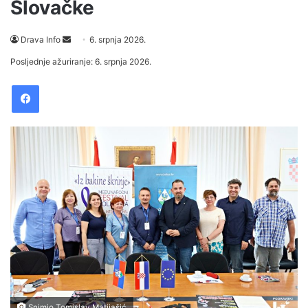
Slovačke
Drava Info
S
6. srpnja 2026.
e
Posljednje ažuriranje: 6. srpnja 2026.
n
Facebook
d
a
n
e
m
a
i
l
Snimio Tomislav Matijašić