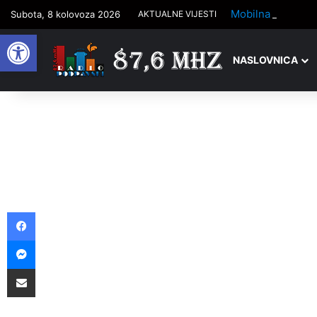
Mobilna ambulan
Subota, 8 kolovoza 2026
AKTUALNE VIJESTI
Open toolbar
NASLOVNICA
Facebook
Messenger
Podijelite putem e-pošte