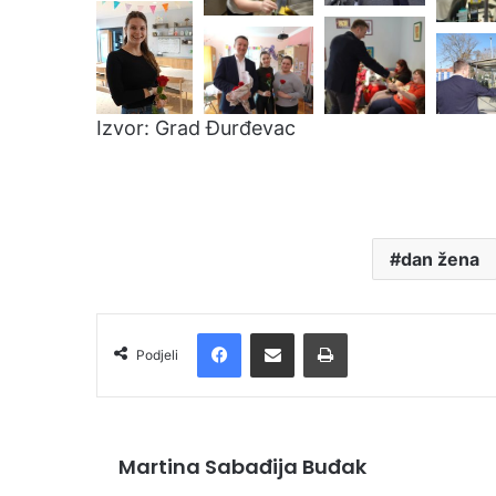
Izvor: Grad Đurđevac
dan žena
Facebook
Podijelite putem e-pošte
Ispis
Podjeli
Martina Sabađija Buđak