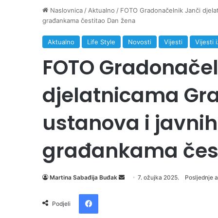
Naslovnica
/
Aktualno
/
FOTO Gradonačelnik Janči djelat
građankama čestitao Dan žena
Aktualno
Life Style
Novosti
Vijesti
Vijesti
FOTO Gradonačel
djelatnicama Gra
ustanova i javnih
građankama čest
Martina Sabađija Buđak
S
7. ožujka 2025.
Posljednje a
e
Facebook
n
Podjeli
d