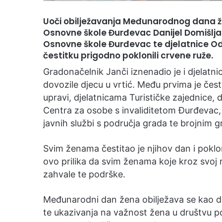
Uoči obilježavanja Međunarodnog dana že
Osnovne škole Đurđevac Danijel Domišljan
Osnovne škole Đurđevac te djelatnice Odj
čestitku prigodno poklonili crvene ruže.
Gradonačelnik Janči iznenadio je i djelatnic
dovozile djecu u vrtić. Među prvima je čes
upravi, djelatnicama Turističke zajednice, 
Centra za osobe s invaliditetom Đurđevac, 
javnih službi s područja grada te brojnim 
Svim ženama čestitao je njihov dan i poklon
ovo prilika da svim ženama koje kroz svoj 
zahvale te podrške.
Međunarodni dan žena obilježava se kao d
te ukazivanja na važnost žena u društvu p