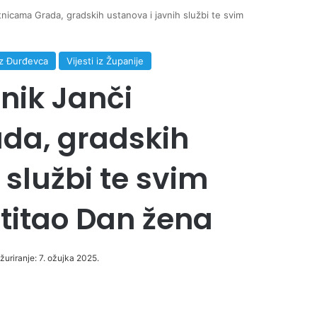
nicama Grada, gradskih ustanova i javnih službi te svim
 iz Đurđevca
Vijesti iz Županije
nik Janči
da, gradskih
 službi te svim
itao Dan žena
žuriranje: 7. ožujka 2025.