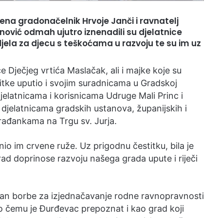
na gradonačelnik Hrvoje Janči i ravnatelj
ović odmah ujutro iznenadili su djelatnice
ela za djecu s teškoćama u razvoju te su im uz
e Dječjeg vrtića Maslačak, ali i majke koje su
titke uputio i svojim suradnicama u Gradskoj
djelatnicama i korisnicama Udruge Mali Princ i
djelatnicama gradskih ustanova, županijskih i
građankama na Trgu sv. Jurja.
io im crvene ruže. Uz prigodnu čestitku, bila je
rad doprinose razvoju našega grada upute i riječi
an borbe za izjednačavanje rodne ravnopravnosti
o čemu je Đurđevac prepoznat i kao grad koji