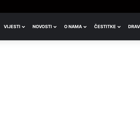
ta u kolovozu ponovno na đurđevačkom području
VIJESTI
NOVOSTI
O NAMA
ČESTITKE
DRAV