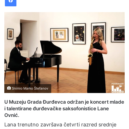
a
n
e
m
a
i
l
Snimio Marko Štefanov
U Muzeju Grada Đurđevca održan je koncert mlade
i talentirane đurđevačke saksofonistice Lane
Ovnić.
Lana trenutno završava četvrti razred srednje