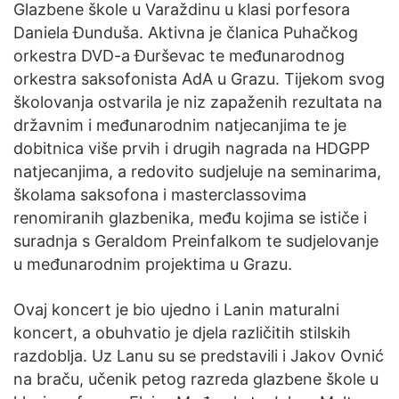
Glazbene škole u Varaždinu u klasi porfesora
Daniela Đunduša. Aktivna je članica Puhačkog
orkestra DVD-a Đurševac te međunarodnog
orkestra saksofonista AdA u Grazu. Tijekom svog
školovanja ostvarila je niz zapaženih rezultata na
državnim i međunarodnim natjecanjima te je
dobitnica više prvih i drugih nagrada na HDGPP
natjecanjima, a redovito sudjeluje na seminarima,
školama saksofona i masterclassovima
renomiranih glazbenika, među kojima se ističe i
suradnja s Geraldom Preinfalkom te sudjelovanje
u međunarodnim projektima u Grazu.
Ovaj koncert je bio ujedno i Lanin maturalni
koncert, a obuhvatio je djela različitih stilskih
razdoblja. Uz Lanu su se predstavili i Jakov Ovnić
na braču, učenik petog razreda glazbene škole u