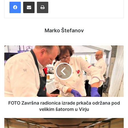
Facebook
Podijelite putem e-pošte
Ispis
Marko Štefanov
FOTO Završna radionica izrade prkača održana pod
velikim šatorom u Virju