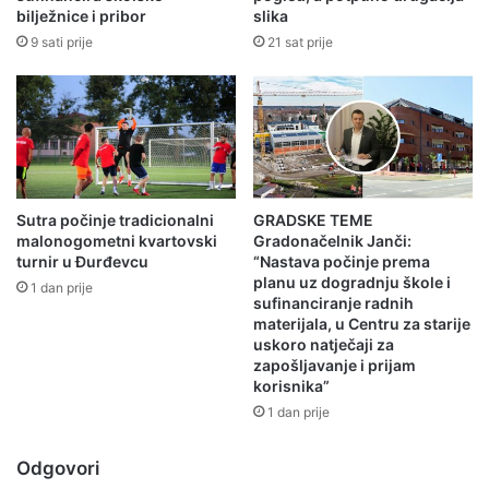
bilježnice i pribor
slika
9 sati prije
21 sat prije
Sutra počinje tradicionalni
GRADSKE TEME
malonogometni kvartovski
Gradonačelnik Janči:
turnir u Đurđevcu
“Nastava počinje prema
planu uz dogradnju škole i
1 dan prije
sufinanciranje radnih
materijala, u Centru za starije
uskoro natječaji za
zapošljavanje i prijam
korisnika”
1 dan prije
Odgovori