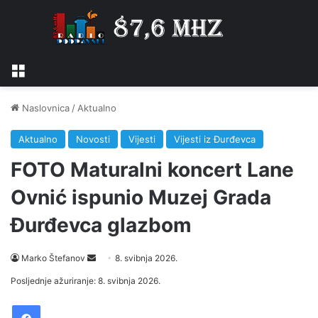
Izbornik
Naslovnica
/
Aktualno
Aktualno
Novosti
Vijesti
Vijesti iz Đurđevca
FOTO Maturalni koncert Lane
Ovnić ispunio Muzej Grada
Đurđevca glazbom
Marko Štefanov
S
8. svibnja 2026.
e
Posljednje ažuriranje: 8. svibnja 2026.
n
Facebook
d