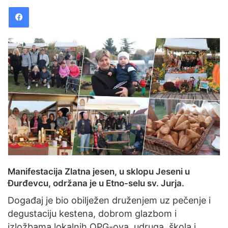
Facebook
d
a
n
e
m
a
i
l
Manifestacija Zlatna jesen, u sklopu Jeseni u
Đurđevcu, održana je u Etno-selu sv. Jurja.
Događaj je bio obilježen druženjem uz pečenje i
degustaciju kestena, dobrom glazbom i
izložbama lokalnih OPG-ova, udruga, škola i