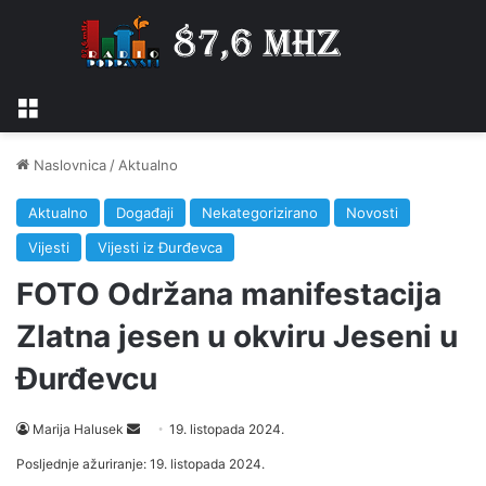
Izbornik
Naslovnica
/
Aktualno
Aktualno
Događaji
Nekategorizirano
Novosti
Vijesti
Vijesti iz Đurđevca
FOTO Održana manifestacija
Zlatna jesen u okviru Jeseni u
Đurđevcu
Marija Halusek
S
19. listopada 2024.
e
Posljednje ažuriranje: 19. listopada 2024.
n