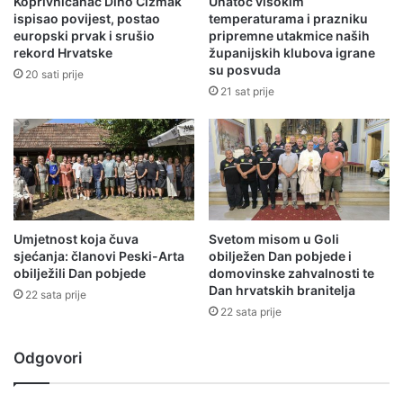
Koprivničanac Dino Čižmak
Unatoč visokim
ispisao povijest, postao
temperaturama i prazniku
europski prvak i srušio
pripremne utakmice naših
rekord Hrvatske
županijskih klubova igrane
su posvuda
20 sati prije
21 sat prije
Umjetnost koja čuva
Svetom misom u Goli
sjećanja: članovi Peski-Arta
obilježen Dan pobjede i
obilježili Dan pobjede
domovinske zahvalnosti te
Dan hrvatskih branitelja
22 sata prije
22 sata prije
Odgovori