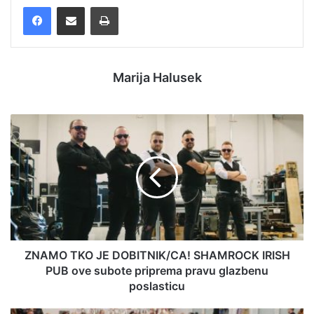
Facebook
Podijelite putem e-pošte
Ispis
Marija Halusek
ZNAMO TKO JE DOBITNIK/CA! SHAMROCK IRISH
PUB ove subote priprema pravu glazbenu
poslasticu