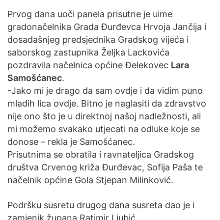
Prvog dana uoči panela prisutne je uime
gradonačelnika Grada Đurđevca Hrvoja Jančija i
dosadašnjeg predsjednika Gradskog vijeća i
saborskog zastupnika Željka Lackovića
pozdravila načelnica općine Đelekovec
Lara
Samošćanec
.
-Jako mi je drago da sam ovdje i da vidim puno
mladih lica ovdje. Bitno je naglasiti da zdravstvo
nije ono što je u direktnoj našoj nadležnosti, ali
mi možemo svakako utjecati na odluke koje se
donose – rekla je Samošćanec.
Prisutnima se obratila i ravnateljica Gradskog
društva Crvenog križa Đurđevac, Sofija Paša te
načelnik općine Gola Stjepan Milinković.
Podršku susretu drugog dana susreta dao je i
zamjenik župana Ratimir Ljubić.