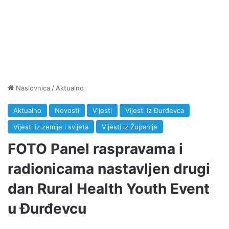
Naslovnica
/
Aktualno
Aktualno
Novosti
Vijesti
Vijesti iz Đurđevca
Vijesti iz zemlje i svijeta
Vijesti iz Županije
FOTO Panel raspravama i
radionicama nastavljen drugi
dan Rural Health Youth Event
u Đurđevcu