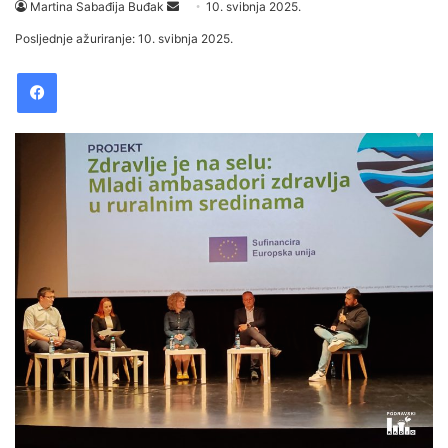
Martina Sabađija Buđak
S
10. svibnja 2025.
e
Posljednje ažuriranje: 10. svibnja 2025.
n
Facebook
d
a
n
e
m
a
i
l