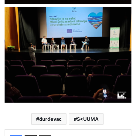
đurđevac
S<UUMA
Facebook
Podijelite putem e-pošte
Ispis