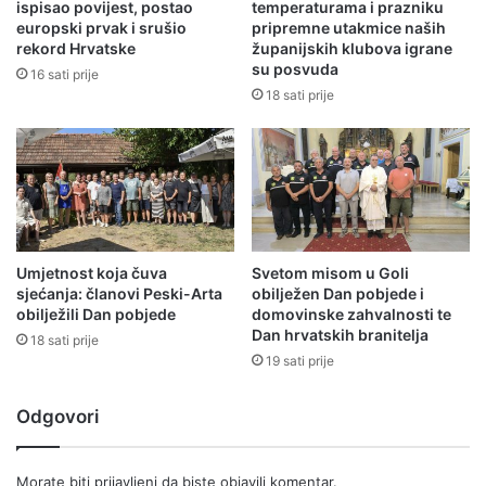
ispisao povijest, postao
temperaturama i prazniku
europski prvak i srušio
pripremne utakmice naših
rekord Hrvatske
županijskih klubova igrane
su posvuda
16 sati prije
18 sati prije
Umjetnost koja čuva
Svetom misom u Goli
sjećanja: članovi Peski-Arta
obilježen Dan pobjede i
obilježili Dan pobjede
domovinske zahvalnosti te
Dan hrvatskih branitelja
18 sati prije
19 sati prije
Odgovori
Morate biti
prijavljeni
da biste objavili komentar.