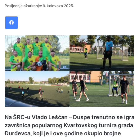
e
Posljednje ažuriranje: 9. kolovoza 2025.
n
Facebook
d
a
n
e
m
a
i
l
Na ŠRC-u Vlado Lešćan – Duspe trenutno se igra
završnica popularnog Kvartovskog turnira grada
Đurđevca, koji je i ove godine okupio brojne