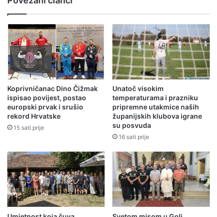
Povezani članci
Koprivničanac Dino Čižmak
Unatoč visokim
ispisao povijest, postao
temperaturama i prazniku
europski prvak i srušio
pripremne utakmice naših
rekord Hrvatske
županijskih klubova igrane
su posvuda
15 sati prije
16 sati prije
Umjetnost koja čuva
Svetom misom u Goli