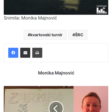
Snimila: Monika Majnović
kvartovski turnir
ŠRC
Facebook
Podijelite putem e-pošte
Ispis
Monika Majnović