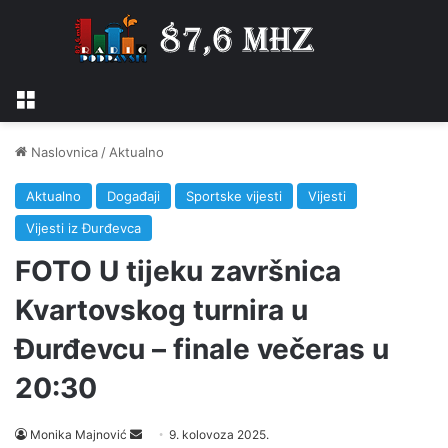
Izbornik
Naslovnica
/
Aktualno
Aktualno
Događaji
Sportske vijesti
Vijesti
Vijesti iz Đurđevca
FOTO U tijeku završnica
Kvartovskog turnira u
Đurđevcu – finale večeras u
20:30
Monika Majnović
S
9. kolovoza 2025.