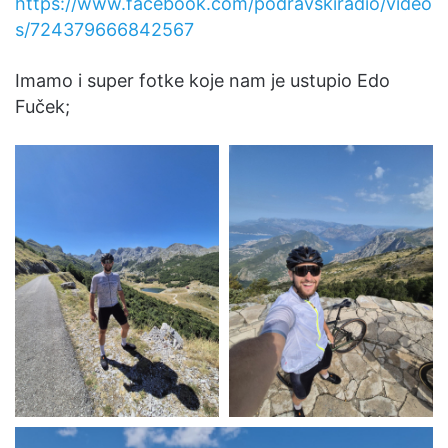
https://www.facebook.com/podravskiradio/video
s/724379666842567
Imamo i super fotke koje nam je ustupio Edo
Fuček;