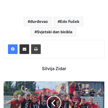
đurđevac
Edo Fuček
Svjetski dan bicikla
Facebook
Podijelite putem e-pošte
Ispis
Silvija Zidar