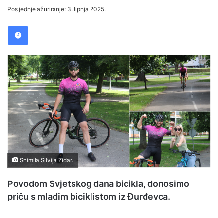
e
Posljednje ažuriranje: 3. lipnja 2025.
n
Facebook
d
a
n
e
m
a
i
l
Snimila Silvija Zidar.
Povodom Svjetskog dana bicikla, donosimo
priču s mladim biciklistom iz Đurđevca.