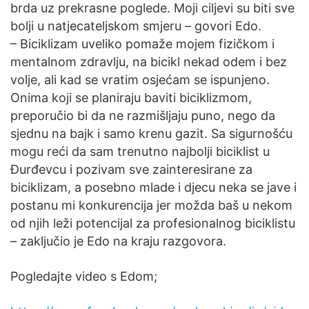
brda uz prekrasne poglede. Moji ciljevi su biti sve
bolji u natjecateljskom smjeru – govori Edo.
– Biciklizam uveliko pomaže mojem fizičkom i
mentalnom zdravlju, na bicikl nekad odem i bez
volje, ali kad se vratim osjećam se ispunjeno.
Onima koji se planiraju baviti biciklizmom,
preporučio bi da ne razmišljaju puno, nego da
sjednu na bajk i samo krenu gazit. Sa sigurnošću
mogu reći da sam trenutno najbolji biciklist u
Đurđevcu i pozivam sve zainteresirane za
biciklizam, a posebno mlade i djecu neka se jave i
postanu mi konkurencija jer možda baš u nekom
od njih leži potencijal za profesionalnog biciklistu
– zaključio je Edo na kraju razgovora.
Pogledajte video s Edom;