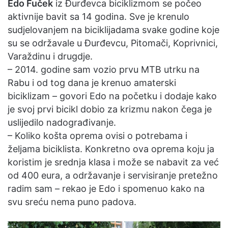
Edo Fuček
iz Đurđevca biciklizmom se počeo
aktivnije bavit sa 14 godina. Sve je krenulo
sudjelovanjem na biciklijadama svake godine koje
su se održavale u Đurđevcu, Pitomači, Koprivnici,
Varaždinu i drugdje.
– 2014. godine sam vozio prvu MTB utrku na
Rabu i od tog dana je krenuo amaterski
biciklizam – govori Edo na početku i dodaje kako
je svoj prvi bicikl dobio za krizmu nakon čega je
uslijedilo nadograđivanje.
– Koliko košta oprema ovisi o potrebama i
željama biciklista. Konkretno ova oprema koju ja
koristim je srednja klasa i može se nabavit za već
od 400 eura, a održavanje i servisiranje pretežno
radim sam – rekao je Edo i spomenuo kako na
svu sreću nema puno padova.