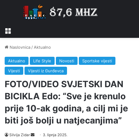
Izbornik
Naslovnica
/
Aktualno
Aktualno
Life Style
Novosti
Sportske vijesti
Vijesti
Vijesti iz Đurđevca
FOTO/VIDEO SVJETSKI DAN
BICIKLA Edo: “Sve je krenulo
prije 10-ak godina, a cilj mi je
biti još bolji u natjecanjima”
Silvija Zidar
S
3. lipnja 2025.