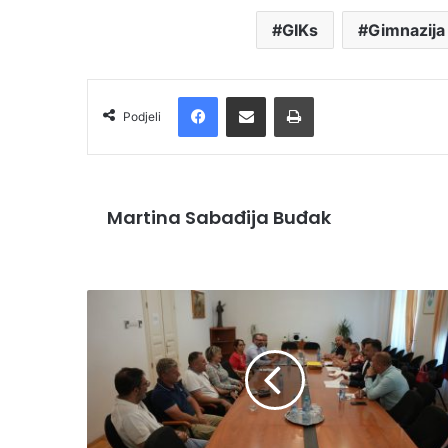
GIKs
Gimnazija
Facebook
Podijelite putem e-pošte
Ispis
Podjeli
Martina Sabađija Buđak