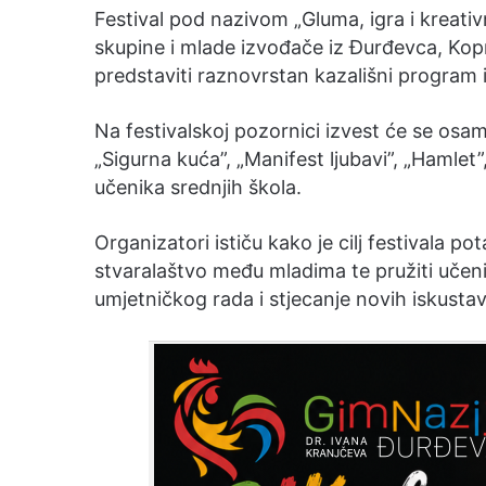
Festival pod nazivom „Gluma, igra i kreati
skupine i mlade izvođače iz Đurđevca, Kopr
predstaviti raznovrstan kazališni program 
Na festivalskoj pozornici izvest će se os
„Sigurna kuća”, „Manifest ljubavi”, „Hamlet”
učenika srednjih škola.
Organizatori ističu kako je cilj festivala po
stvaralaštvo među mladima te pružiti učenic
umjetničkog rada i stjecanje novih iskustav