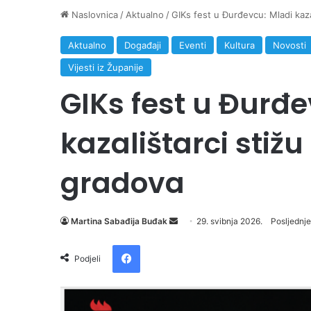
Naslovnica
/
Aktualno
/
GIKs fest u Đurđevcu: Mladi kaza
Aktualno
Događaji
Eventi
Kultura
Novosti
Vijesti iz Županije
GIKs fest u Đurđe
kazalištarci stižu
gradova
Martina Sabađija Buđak
S
29. svibnja 2026.
Posljednje
e
Facebook
n
Podjeli
d
a
n