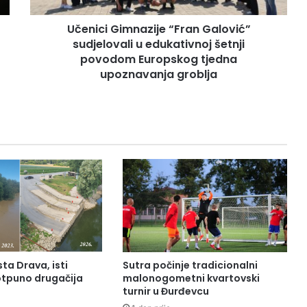
Učenici Gimnazije “Fran Galović”
sudjelovali u edukativnoj šetnji
povodom Europskog tjedna
upoznavanja groblja
sta Drava, isti
Sutra počinje tradicionalni
otpuno drugačija
malonogometni kvartovski
turnir u Đurđevcu