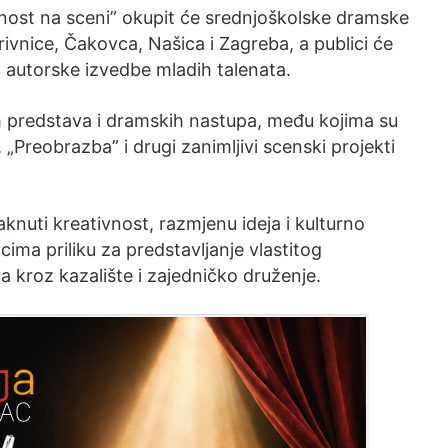
vnost na sceni” okupit će srednjoškolske dramske
ivnice, Čakovca, Našica i Zagreba, a publici će
i autorske izvedbe mladih talenata.
am predstava i dramskih nastupa, među kojima su
, „Preobrazba” i drugi zanimljivi scenski projekti
taknuti kreativnost, razmjenu ideja i kulturno
ima priliku za predstavljanje vlastitog
a kroz kazalište i zajedničko druženje.