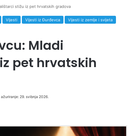
lištarci stižu iz pet hrvatskih gradova
Vijesti
Vijesti iz Đurđevca
Vijesti iz zemlje i svijeta
vcu: Mladi
 iz pet hrvatskih
 ažuriranje: 29. svibnja 2026.