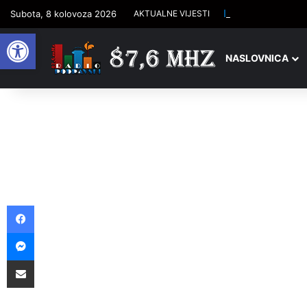
Isti datum, ista D
Subota, 8 kolovoza 2026
AKTUALNE VIJESTI
Open toolbar
NASLOVNICA
Facebook
Messenger
Podijelite putem e-pošte