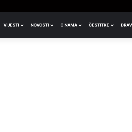
rava, isti pogled, a potpuno drugačija slika
VIJESTI
NOVOSTI
O NAMA
ČESTITKE
DRAV