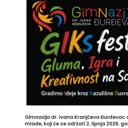
e
m
a
i
l
Gimnazija dr. Ivana Kranjčeva Đurđevac or
mlade, koji će se održati 2. lipnja 2026. 