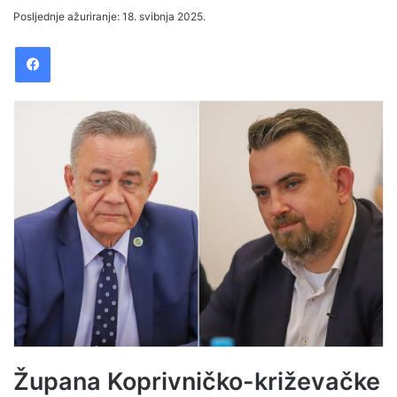
e
Posljednje ažuriranje: 18. svibnja 2025.
n
Facebook
d
a
n
e
m
a
i
l
Župana Koprivničko-križevačke