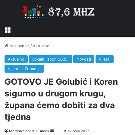
Izbornik
Naslovnica
/
Aktualno
Aktualno
Lokalni izbori 2025.
Novosti
Vijesti
Vijesti iz Županije
GOTOVO JE Golubić i Koren
sigurno u drugom krugu,
župana ćemo dobiti za dva
tjedna
Martina Sabađija Buđak
S
18. svibnja 2025.