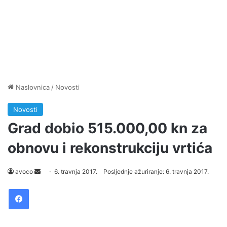
Naslovnica
/
Novosti
Novosti
Grad dobio 515.000,00 kn za
obnovu i rekonstrukciju vrtića
avoco
S
6. travnja 2017.
Posljednje ažuriranje: 6. travnja 2017.
e
Facebook
n
d
a