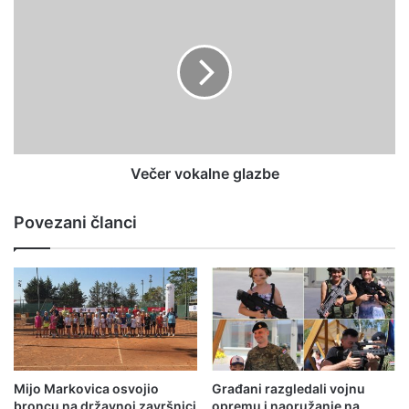
Večer vokalne glazbe
Povezani članci
Mijo Markovica osvojio
Građani razgledali vojnu
broncu na državnoj završnici
opremu i naoružanje na