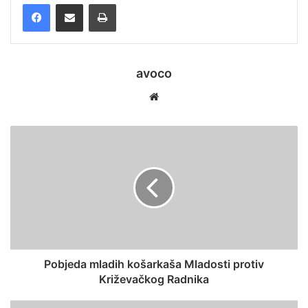
Facebook
Podijelite putem e-pošte
Ispis
avoco
We
bsi
te
Pobjeda mladih košarkaša Mladosti protiv
Križevačkog Radnika