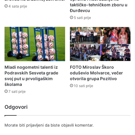
taktičko-tehničkom zboru u
4 sata prije
Đurđevcu
5 sati prije
Mladi nogometni talenti iz
FOTO Miroslav Škoro
Podravskih Sesveta grade
oduševio Molvarce, večer
svoj put u prvoligaškim
otvorila grupa Pozitivo
školama
10 sati prije
7 sati prije
Odgovori
Morate biti
prijavljeni
da biste objavili komentar.