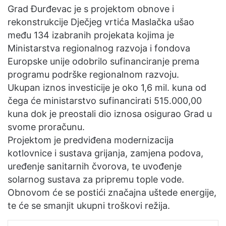
n
Grad Đurđevac je s projektom obnove i
e
rekonstrukcije Dječjeg vrtića Maslačka ušao
m
među 134 izabranih projekata kojima je
a
Ministarstva regionalnog razvoja i fondova
i
Europske unije odobrilo sufinanciranje prema
l
programu podrške regionalnom razvoju.
Ukupan iznos investicije je oko 1,6 mil. kuna od
čega će ministarstvo sufinancirati 515.000,00
kuna dok je preostali dio iznosa osigurao Grad u
svome proračunu.
Projektom je predviđena modernizacija
kotlovnice i sustava grijanja, zamjena podova,
uređenje sanitarnih čvorova, te uvođenje
solarnog sustava za pripremu tople vode.
Obnovom će se postići značajna uštede energije,
te će se smanjit ukupni troškovi režija.