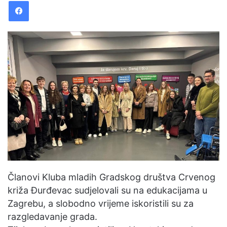
Facebook
d
a
n
e
m
a
i
l
Članovi Kluba mladih Gradskog društva Crvenog
križa Đurđevac sudjelovali su na edukacijama u
Zagrebu, a slobodno vrijeme iskoristili su za
razgledavanje grada.