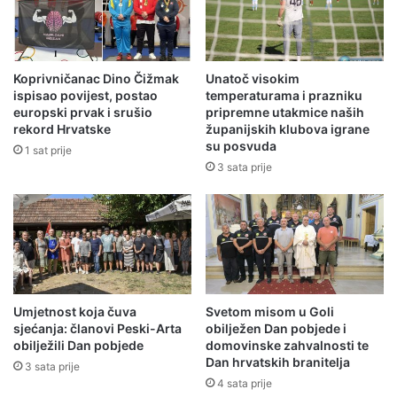
Koprivničanac Dino Čižmak
Unatoč visokim
ispisao povijest, postao
temperaturama i prazniku
europski prvak i srušio
pripremne utakmice naših
rekord Hrvatske
županijskih klubova igrane
su posvuda
1 sat prije
3 sata prije
Umjetnost koja čuva
Svetom misom u Goli
sjećanja: članovi Peski-Arta
obilježen Dan pobjede i
obilježili Dan pobjede
domovinske zahvalnosti te
Dan hrvatskih branitelja
3 sata prije
4 sata prije