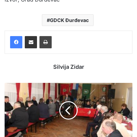
GDCK Đurđevac
Facebook
Podijelite putem e-pošte
Ispis
Silvija Zidar