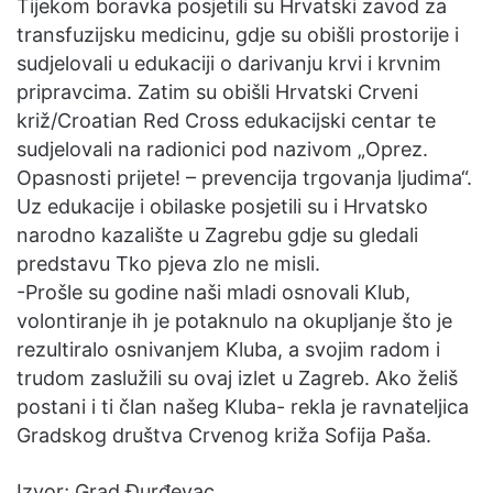
Tijekom boravka posjetili su Hrvatski zavod za
transfuzijsku medicinu, gdje su obišli prostorije i
sudjelovali u edukaciji o darivanju krvi i krvnim
pripravcima. Zatim su obišli Hrvatski Crveni
križ/Croatian Red Cross edukacijski centar te
sudjelovali na radionici pod nazivom „Oprez.
Opasnosti prijete! – prevencija trgovanja ljudima“.
Uz edukacije i obilaske posjetili su i Hrvatsko
narodno kazalište u Zagrebu gdje su gledali
predstavu Tko pjeva zlo ne misli.
-Prošle su godine naši mladi osnovali Klub,
volontiranje ih je potaknulo na okupljanje što je
rezultiralo osnivanjem Kluba, a svojim radom i
trudom zaslužili su ovaj izlet u Zagreb. Ako želiš
postani i ti član našeg Kluba- rekla je ravnateljica
Gradskog društva Crvenog križa Sofija Paša.
Izvor; Grad Đurđevac