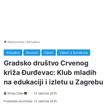
Naslovnica
/
Aktualno
Aktualno
Novosti
Vijesti
Vijesti iz Đurđevca
Gradsko društvo Crvenog
križa Đurđevac: Klub mladih
na edukaciji i izletu u Zagrebu
Silvija Zidar
S
13. siječnja 2025.
e
Posljednje ažuriranje: 13. siječnja 2025.
n