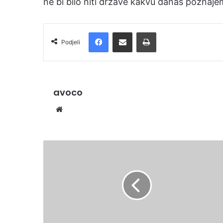
ne bi bilo niti države kakvu danas poznaje
Facebook
Podijelite putem e-pošte
Ispis
Podjeli
avoco
Website