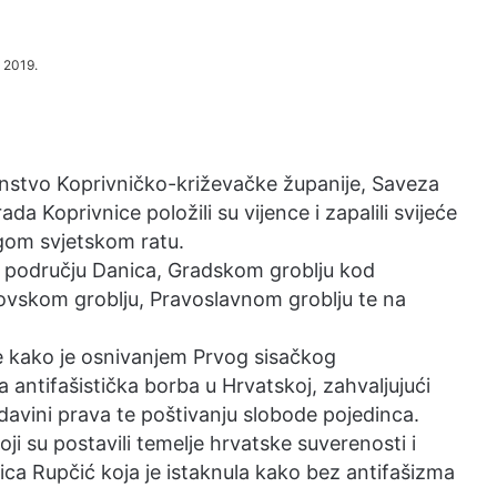
a 2019.
nstvo Koprivničko-križevačke županije, Saveza
da Koprivnice položili su vijence i zapalili svijeće
gom svjetskom ratu.
n području Danica, Gradskom groblju kod
idovskom groblju, Pravoslavnom groblju te na
je kako je osnivanjem Prvog sisačkog
antifašistička borba u Hrvatskoj, zahvaljujući
adavini prava te poštivanju slobode pojedinca.
i su postavili temelje hrvatske suverenosti i
ica Rupčić koja je istaknula kako bez antifašizma