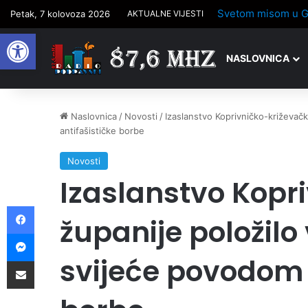
Petak, 7 kolovoza 2026
AKTUALNE VIJESTI
Open toolbar
NASLOVNICA
Naslovnica
/
Novosti
/
Izaslanstvo Koprivničko-križevačk
antifašističke borbe
Novosti
Izaslanstvo Kopr
Facebook
županije položilo 
Messenger
svijeće povodom 
Podijelite putem e-pošte