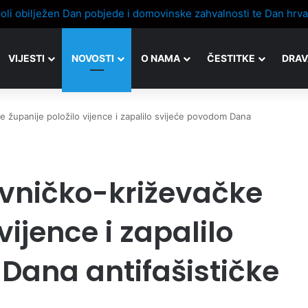
VIJESTI
NOVOSTI
O NAMA
ČESTITKE
DRAV
e županije položilo vijence i zapalilo svijeće povodom Dana
ivničko-križevačke
vijence i zapalilo
Dana antifašističke