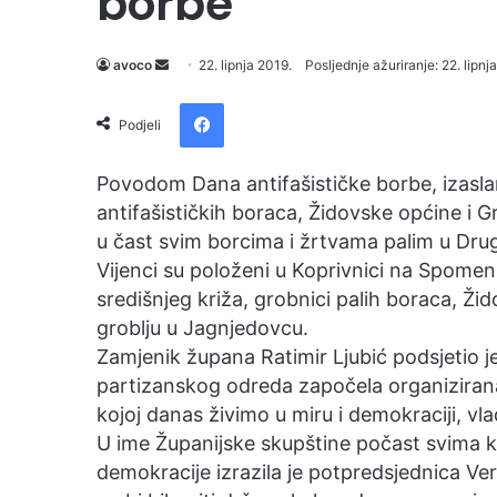
borbe
Send
avoco
22. lipnja 2019.
Posljednje ažuriranje: 22. lipnj
an
Facebook
email
Podjeli
Povodom Dana antifašističke borbe, izasla
antifašističkih boraca, Židovske općine i Gra
u čast svim borcima i žrtvama palim u Dru
Vijenci su položeni u Koprivnici na Spome
središnjeg križa, grobnici palih boraca, Ž
groblju u Jagnjedovcu.
Zamjenik župana Ratimir Ljubić podsjetio 
partizanskog odreda započela organizirana 
kojoj danas živimo u miru i demokraciji, vl
U ime Županijske skupštine počast svima koj
demokracije izrazila je potpredsjednica Ver