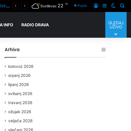
℃
22
Prijaviti se
Sidebar
Switch
Tra
Svetom misom u Goli obilježen Dan pobjede i domovinske zahvalnosti te Dan hrvatskih branitelja
Pratiti
Đurđevac
GLEDAJ
A INFO
RADIO DRAVA
UŽIVO
Arhiva
kolovoz 2026
srpanj 2026
lipanj 2026
svibanj 2026
travanj 2026
ožujak 2026
veljača 2026
siječanj 2026