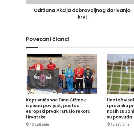
Održana Akcija dobrovoljnog darivanja
krvi
Povezani članci
Koprivničanac Dino Čižmak
Unatoč vis
ispisao povijest, postao
i prazniku 
europski prvak i srušio rekord
naših župani
Hrvatske
su posvuda
13 sati prije
15 sati prije