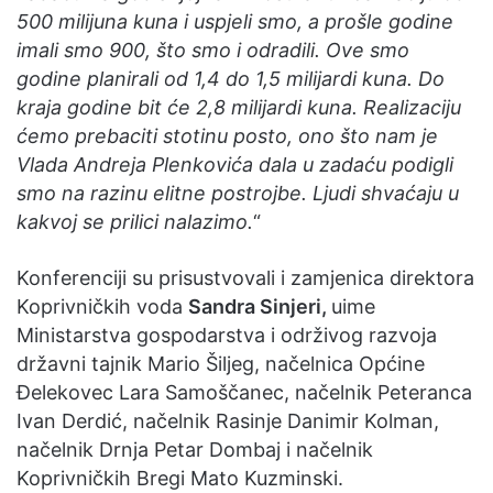
500 milijuna kuna i uspjeli smo, a prošle godine
imali smo 900, što smo i odradili. Ove smo
godine planirali od 1,4 do 1,5 milijardi kuna. Do
kraja godine bit će 2,8 milijardi kuna. Realizaciju
ćemo prebaciti stotinu posto, ono što nam je
Vlada Andreja Plenkovića dala u zadaću podigli
smo na razinu elitne postrojbe. Ljudi shvaćaju u
kakvoj se prilici nalazimo.
“
Konferenciji su prisustvovali i zamjenica direktora
Koprivničkih voda
Sandra Sinjeri,
uime
Ministarstva gospodarstva i održivog razvoja
državni tajnik Mario Šiljeg, načelnica Općine
Đelekovec Lara Samoščanec, načelnik Peteranca
Ivan Derdić, načelnik Rasinje Danimir Kolman,
načelnik Drnja Petar Dombaj i načelnik
Koprivničkih Bregi Mato Kuzminski.