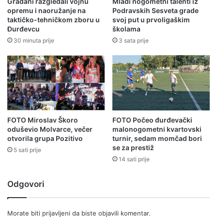
Građani razgledali vojnu
Mladi nogometni talenti iz
opremu i naoružanje na
Podravskih Sesveta grade
taktičko-tehničkom zboru u
svoj put u prvoligaškim
Đurđevcu
školama
30 minuta prije
3 sata prije
FOTO Miroslav Škoro
FOTO Počeo đurđevački
oduševio Molvarce, večer
malonogometni kvartovski
otvorila grupa Pozitivo
turnir, sedam momčad bori
se za prestiž
5 sati prije
14 sati prije
Odgovori
Morate biti
prijavljeni
da biste objavili komentar.