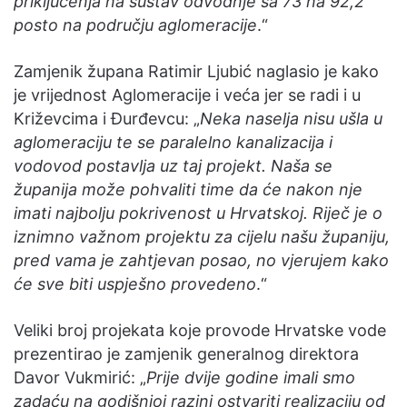
priključenja na sustav odvodnje sa 73 na 92,2
posto na području aglomeracije
.“
Zamjenik župana Ratimir Ljubić naglasio je kako
je vrijednost Aglomeracije i veća jer se radi i u
Križevcima i Đurđevcu: „
Neka naselja nisu ušla u
aglomeraciju te se paralelno kanalizacija i
vodovod postavlja uz taj projekt. Naša se
županija može pohvaliti time da će nakon nje
imati najbolju pokrivenost u Hrvatskoj. Riječ je o
iznimno važnom projektu za cijelu našu županiju,
pred vama je zahtjevan posao, no vjerujem kako
će sve biti uspješno provedeno
.“
Veliki broj projekata koje provode Hrvatske vode
prezentirao je zamjenik generalnog direktora
Davor Vukmirić: „
Prije dvije godine imali smo
zadaću na godišnjoj razini ostvariti realizaciju od