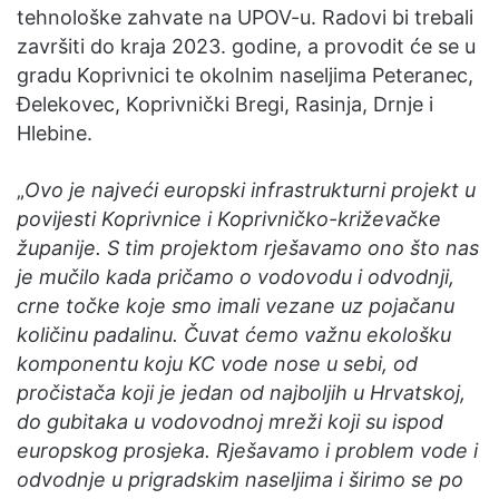
tehnološke zahvate na UPOV-u. Radovi bi trebali
završiti do kraja 2023. godine, a provodit će se u
gradu Koprivnici te okolnim naseljima Peteranec,
Đelekovec, Koprivnički Bregi, Rasinja, Drnje i
Hlebine.
„
Ovo je najveći europski infrastrukturni projekt u
povijesti Koprivnice i Koprivničko-križevačke
županije. S tim projektom rješavamo ono što nas
je mučilo kada pričamo o vodovodu i odvodnji,
crne točke koje smo imali vezane uz pojačanu
količinu padalinu. Čuvat ćemo važnu ekološku
komponentu koju KC vode nose u sebi, od
pročistača koji je jedan od najboljih u Hrvatskoj,
do gubitaka u vodovodnoj mreži koji su ispod
europskog prosjeka. Rješavamo i problem vode i
odvodnje u prigradskim naseljima i širimo se po