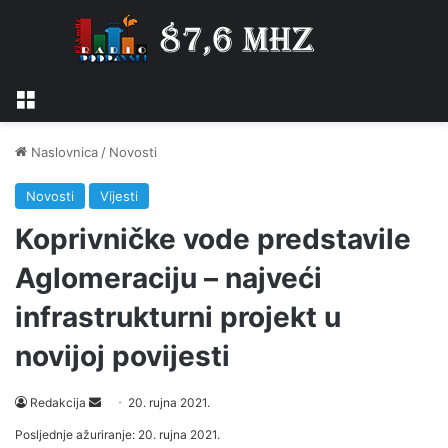
Izbornik
Naslovnica
/
Novosti
Novosti
Vijesti
Koprivničke vode predstavile
Aglomeraciju – najveći
infrastrukturni projekt u
novijoj povijesti
Send
Redakcija
20. rujna 2021.
an
Posljednje ažuriranje: 20. rujna 2021.