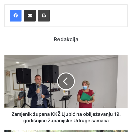
Facebook
Podijelite putem e-pošte
Ispis
Redakcija
Zamjenik župana KKŽ Ljubić na obilježavanju 19.
godišnjice županijske Udruge samaca