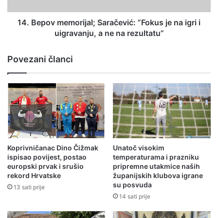
14. Bepov memorijal; Saračević: ”Fokus je na igri i
uigravanju, a ne na rezultatu”
Povezani članci
Koprivničanac Dino Čižmak
Unatoč visokim
ispisao povijest, postao
temperaturama i prazniku
europski prvak i srušio
pripremne utakmice naših
rekord Hrvatske
županijskih klubova igrane
su posvuda
13 sati prije
14 sati prije